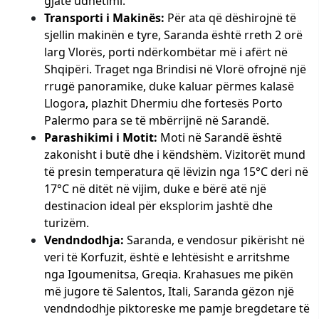
gjatë udhëtimi.
Transporti i Makinës:
Për ata që dëshirojnë të
sjellin makinën e tyre, Saranda është rreth 2 orë
larg Vlorës, porti ndërkombëtar më i afërt në
Shqipëri. Traget nga Brindisi në Vlorë ofrojnë një
rrugë panoramike, duke kaluar përmes kalasë
Llogora, plazhit Dhermiu dhe fortesës Porto
Palermo para se të mbërrijnë në Sarandë.
Parashikimi i Motit:
Moti në Sarandë është
zakonisht i butë dhe i këndshëm. Vizitorët mund
të presin temperatura që lëvizin nga 15°C deri në
17°C në ditët në vijim, duke e bërë atë një
destinacion ideal për eksplorim jashtë dhe
turizëm.
Vendndodhja:
Saranda, e vendosur pikërisht në
veri të Korfuzit, është e lehtësisht e arritshme
nga Igoumenitsa, Greqia. Krahasues me pikën
më jugore të Salentos, Itali, Saranda gëzon një
vendndodhje piktoreske me pamje bregdetare të