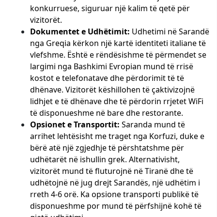
konkurruese, siguruar një kalim të qetë për
vizitorët.
Dokumentet e Udhëtimit:
Udhetimi në Sarandë
nga Greqia kërkon një kartë identiteti italiane të
vlefshme. Është e rëndësishme të përmendet se
largimi nga Bashkimi Evropian mund të rrisë
kostot e telefonatave dhe përdorimit të të
dhënave. Vizitorët këshillohen të çaktivizojnë
lidhjet e të dhënave dhe të përdorin rrjetet WiFi
të disponueshme në bare dhe restorante.
Opsionet e Transportit:
Saranda mund të
arrihet lehtësisht me traget nga Korfuzi, duke e
bërë atë një zgjedhje të përshtatshme për
udhëtarët në ishullin grek. Alternativisht,
vizitorët mund të fluturojnë në Tiranë dhe të
udhëtojnë në jug drejt Sarandës, një udhëtim i
rreth 4-6 orë. Ka opsione transporti publikë të
disponueshme por mund të përfshijnë kohë të