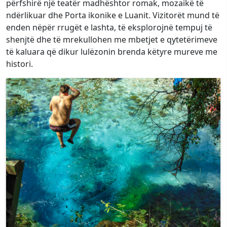
përfshirë një teatër madhështor romak, mozaikë të
ndërlikuar dhe Porta ikonike e Luanit. Vizitorët mund të
enden nëpër rrugët e lashta, të eksplorojnë tempuj të
shenjtë dhe të mrekullohen me mbetjet e qytetërimeve
të kaluara që dikur lulëzonin brenda këtyre mureve me
histori.