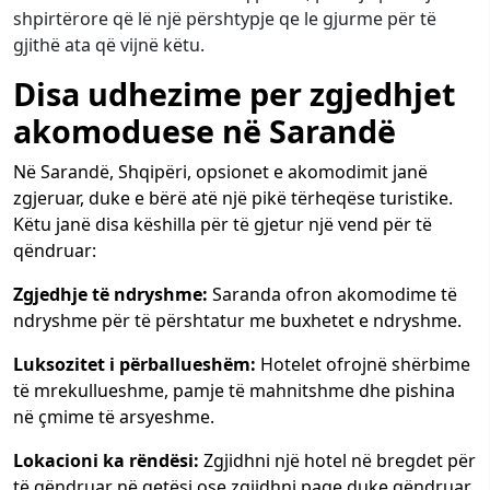
shpirtërore që lë një përshtypje qe le gjurme për të
gjithë ata që vijnë këtu.
Disa udhezime per zgjedhjet
akomoduese në Sarandë
Në Sarandë, Shqipëri, opsionet e akomodimit janë
zgjeruar, duke e bërë atë një pikë tërheqëse turistike.
Këtu janë disa këshilla për të gjetur një vend për të
qëndruar:
Zgjedhje të ndryshme:
Saranda ofron akomodime të
ndryshme për të përshtatur me buxhetet e ndryshme.
Luksozitet i përballueshëm:
Hotelet ofrojnë shërbime
të mrekullueshme, pamje të mahnitshme dhe pishina
në çmime të arsyeshme.
Lokacioni ka rëndësi:
Zgjidhni një hotel në bregdet për
të qëndruar në qetësi ose zgjidhni paqe duke qëndruar