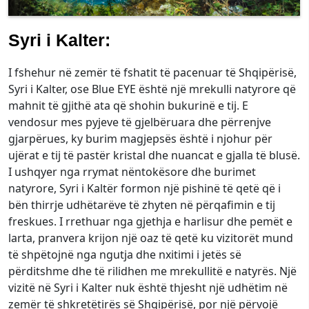
Syri i Kalter:
I fshehur në zemër të fshatit të pacenuar të Shqipërisë,
Syri i Kalter, ose Blue EYE është një mrekulli natyrore që
mahnit të gjithë ata që shohin bukurinë e tij. E
vendosur mes pyjeve të gjelbëruara dhe përrenjve
gjarpërues, ky burim magjepsës është i njohur për
ujërat e tij të pastër kristal dhe nuancat e gjalla të blusë.
I ushqyer nga rrymat nëntokësore dhe burimet
natyrore, Syri i Kaltër formon një pishinë të qetë që i
bën thirrje udhëtarëve të zhyten në përqafimin e tij
freskues. I rrethuar nga gjethja e harlisur dhe pemët e
larta, pranvera krijon një oaz të qetë ku vizitorët mund
të shpëtojnë nga ngutja dhe nxitimi i jetës së
përditshme dhe të rilidhen me mrekullitë e natyrës. Një
vizitë në Syri i Kalter nuk është thjesht një udhëtim në
zemër të shkretëtirës së Shqipërisë, por një përvojë