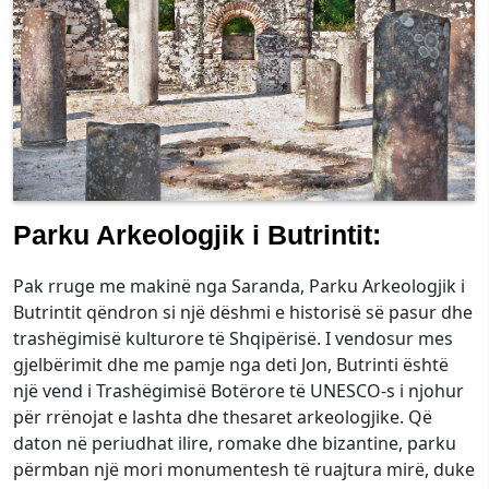
Parku Arkeologjik i Butrintit:
Pak rruge me makinë nga Saranda, Parku Arkeologjik i
Butrintit qëndron si një dëshmi e historisë së pasur dhe
trashëgimisë kulturore të Shqipërisë. I vendosur mes
gjelbërimit dhe me pamje nga deti Jon, Butrinti është
një vend i Trashëgimisë Botërore të UNESCO-s i njohur
për rrënojat e lashta dhe thesaret arkeologjike. Që
daton në periudhat ilire, romake dhe bizantine, parku
përmban një mori monumentesh të ruajtura mirë, duke