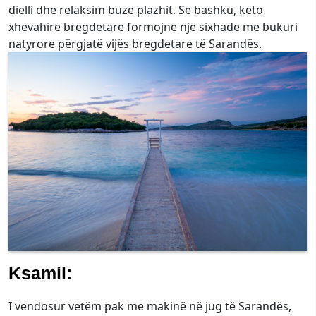
dielli dhe relaksim buzë plazhit. Së bashku, këto
xhevahire bregdetare formojnë një sixhade me bukuri
natyrore përgjatë vijës bregdetare të Sarandës.
Ksamil:
I vendosur vetëm pak me makinë në jug të Sarandës,