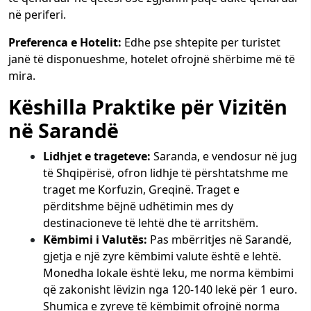
në periferi.
Preferenca e Hotelit:
Edhe pse shtepite per turistet
janë të disponueshme, hotelet ofrojnë shërbime më të
mira.
Këshilla Praktike për Vizitën
në Sarandë
Lidhjet e trageteve:
Saranda, e vendosur në jug
të Shqipërisë, ofron lidhje të përshtatshme me
traget me Korfuzin, Greqinë. Traget e
përditshme bëjnë udhëtimin mes dy
destinacioneve të lehtë dhe të arritshëm.
Këmbimi i Valutës:
Pas mbërritjes në Sarandë,
gjetja e një zyre këmbimi valute është e lehtë.
Monedha lokale është leku, me norma këmbimi
që zakonisht lëvizin nga 120-140 lekë për 1 euro.
Shumica e zyreve të këmbimit ofrojnë norma