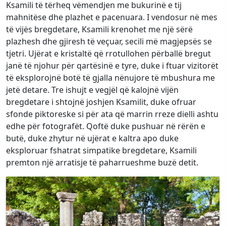
Ksamili të tërheq vëmendjen me bukurinë e tij
mahnitëse dhe plazhet e pacenuara. I vendosur në mes
të vijës bregdetare, Ksamili krenohet me një sërë
plazhesh dhe gjiresh të veçuar, secili më magjepsës se
tjetri. Ujërat e kristaltë që rrotullohen përballë bregut
janë të njohur për qartësinë e tyre, duke i ftuar vizitorët
të eksplorojnë botë të gjalla nënujore të mbushura me
jetë detare. Tre ishujt e vegjël që kalojnë vijën
bregdetare i shtojnë joshjen Ksamilit, duke ofruar
sfonde piktoreske si për ata që marrin rreze dielli ashtu
edhe për fotografët. Qoftë duke pushuar në rërën e
butë, duke zhytur në ujërat e kaltra apo duke
eksploruar fshatrat simpatike bregdetare, Ksamili
premton një arratisje të paharrueshme buzë detit.