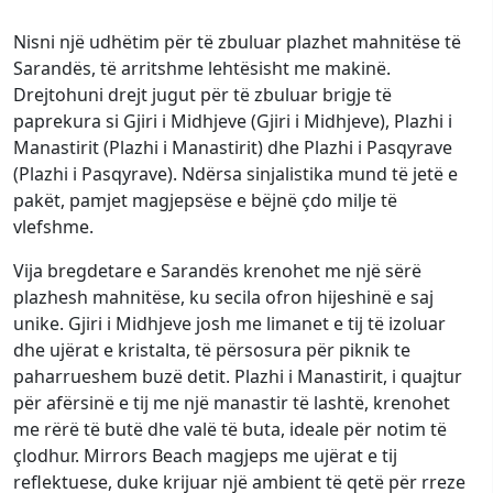
Nisni një udhëtim për të zbuluar plazhet mahnitëse të
Sarandës, të arritshme lehtësisht me makinë.
Drejtohuni drejt jugut për të zbuluar brigje të
paprekura si Gjiri i Midhjeve (Gjiri i Midhjeve), Plazhi i
Manastirit (Plazhi i Manastirit) dhe Plazhi i Pasqyrave
(Plazhi i Pasqyrave). Ndërsa sinjalistika mund të jetë e
pakët, pamjet magjepsëse e bëjnë çdo milje të
vlefshme.
Vija bregdetare e Sarandës krenohet me një sërë
plazhesh mahnitëse, ku secila ofron hijeshinë e saj
unike. Gjiri i Midhjeve josh me limanet e tij të izoluar
dhe ujërat e kristalta, të përsosura për piknik te
paharrueshem buzë detit. Plazhi i Manastirit, i quajtur
për afërsinë e tij me një manastir të lashtë, krenohet
me rërë të butë dhe valë të buta, ideale për notim të
çlodhur. Mirrors Beach magjeps me ujërat e tij
reflektuese, duke krijuar një ambient të qetë për rreze