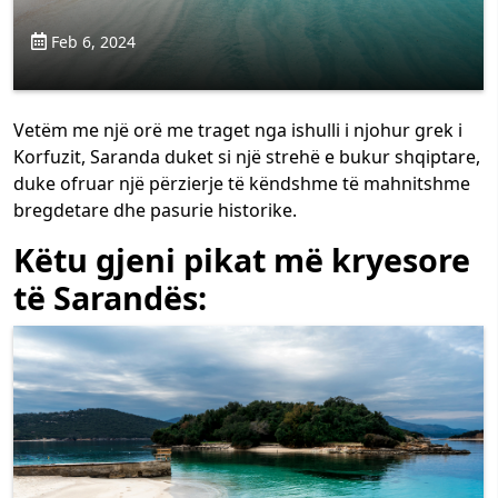
Feb 6, 2024
Vetëm me nj
ë orë me t
raget nga ishulli i njohur grek i
Korfuzit, Saranda duket si një strehë e bukur shqiptare,
duke ofruar një përzierje të këndshme të mahnitshme
bregdetare dhe pasurie historike.
Këtu gjeni pikat më kryesore
të Sarandës: