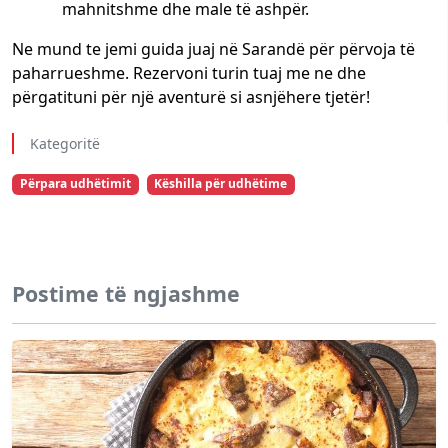
mahnitshme dhe male të ashpër.
Ne mund te jemi guida juaj në Sarandë për përvoja të
paharrueshme. Rezervoni turin tuaj me ne dhe
përgatituni për një aventurë si asnjëhere tjetër!
Kategoritë
Përpara udhëtimit
Këshilla për udhëtime
Postime të ngjashme