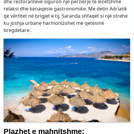
dhe restoranteve siguron një përzierje të lezetshme
relaksi dhe kënaqësie gastronomike. Me detin Adriatik
që vërtitet në brigjet e tij, Saranda shfaqet si një strehë
ku joshja urbane harmonizohet me qetësinë
bregdetare.
Plazhet e mahnitshme: