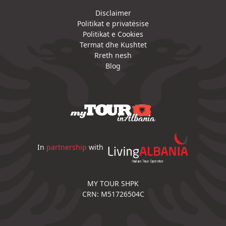
Disclaimer
Politikat e privatësise
Politikat e Cookies
Termat dhe Kushtet
Rreth nesh
Blog
In
partnership
with
MY TOUR SHPK
CRN: M51726504C