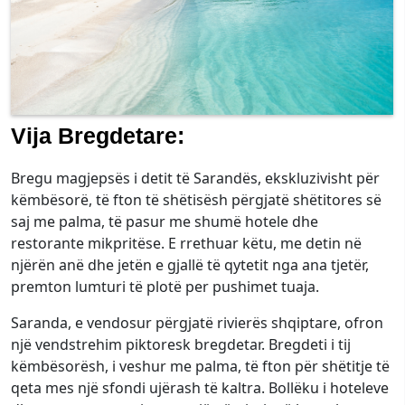
Vija Bregdetare:
Bregu magjepsës i detit të Sarandës, ekskluzivisht për
këmbësorë, të fton të shëtisësh përgjatë shëtitores së
saj me palma, të pasur me shumë hotele dhe
restorante mikpritëse. E rrethuar këtu, me detin në
njërën anë dhe jetën e gjallë të qytetit nga ana tjetër,
premton lumturi të plotë per pushimet tuaja.
Saranda, e vendosur përgjatë rivierës shqiptare, ofron
një vendstrehim piktoresk bregdetar. Bregdeti i tij
këmbësorësh, i veshur me palma, të fton për shëtitje të
qeta mes një sfondi ujërash të kaltra. Bollëku i hoteleve