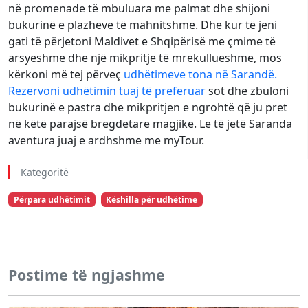
në promenade të mbuluara me palmat dhe shijoni
bukurinë e plazheve të mahnitshme. Dhe kur të jeni
gati të përjetoni Maldivet e Shqipërisë me çmime të
arsyeshme dhe një mikpritje të mrekullueshme, mos
kërkoni më tej përveç
udhëtimeve tona në Sarandë.
Rezervoni udhëtimin tuaj të preferuar
sot dhe zbuloni
bukurinë e pastra dhe mikpritjen e ngrohtë që ju pret
në këtë parajsë bregdetare magjike. Le të jetë Saranda
aventura juaj e ardhshme me myTour.
Kategoritë
Përpara udhëtimit
Këshilla për udhëtime
Postime të ngjashme