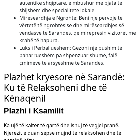
autentike shqiptare, e mbushur me pjata të
shijshëm dhe specialitete lokale.
Mirëseardhja e Ngrohtë: Bëni një përvojë të
vërtetë të ngrohtësisë dhe mirëseardhjes së
vendasve të Sarandës, që mirëpresin vizitorët me
krahë të hapura.
Luks i Përballueshëm: Gëzoni një pushim të
paharrueshëm pa shpenzuar shumë, falë
çmimeve të arsyeshme të Sarandës.
Plazhet kryesore në Sarandë:
Ku të Relaksoheni dhe të
Kënaqeni!
Plazhi i Ksamilit
Ka ujë të kaltër të qartë dhe ishuj të vegjel pranë.
Njerëzit e duan sepse mujnd të relaksohen dhe të