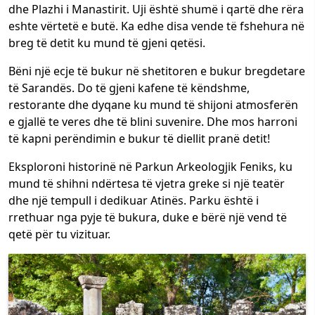
dhe Plazhi i Manastirit. Uji është shumë i qartë dhe rëra
eshte vërtetë e butë. Ka edhe disa vende të fshehura në
breg të detit ku mund të gjeni qetësi.
Bëni një ecje të bukur në shetitoren e bukur bregdetare
të Sarandës. Do të gjeni kafene të këndshme,
restorante dhe dyqane ku mund të shijoni atmosferën
e gjallë te veres dhe të blini suvenire. Dhe mos harroni
të kapni perëndimin e bukur të diellit pranë detit!
Eksploroni historinë në Parkun Arkeologjik Feniks, ku
mund të shihni ndërtesa të vjetra greke si një teatër
dhe një tempull i dedikuar Atinës. Parku është i
rrethuar nga pyje të bukura, duke e bërë një vend të
qetë për tu vizituar.