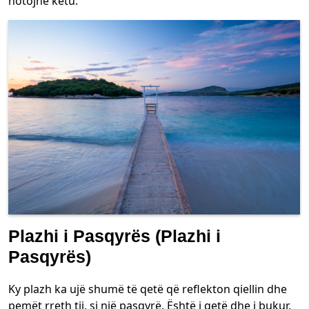
notojnë këtu.
Plazhi i Pasqyrës (Plazhi i
Pasqyrës)
Ky plazh ka ujë shumë të qetë që reflekton qiellin dhe
pemët rreth tij, si një pasqyrë. Është i qetë dhe i bukur.