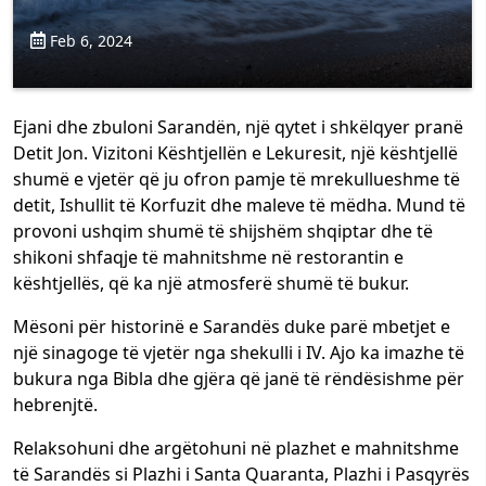
Feb 6, 2024
Ejani dhe zbuloni Sarandën, një qytet i shkëlqyer pranë
Detit Jon. Vizitoni Kështjellën e Lekuresit, një kështjellë
shumë e vjetër që ju ofron pamje të mrekullueshme të
detit, Ishullit të Korfuzit dhe maleve të mëdha. Mund të
provoni ushqim shumë të shijshëm shqiptar dhe të
shikoni shfaqje të mahnitshme në restorantin e
kështjellës, që ka një atmosferë shumë të bukur.
Mësoni për historinë e Sarandës duke parë mbetjet e
një sinagoge të vjetër nga shekulli i IV. Ajo ka imazhe të
bukura nga Bibla dhe gjëra që janë të rëndësishme për
hebrenjtë.
Relaksohuni dhe argëtohuni në plazhet e mahnitshme
të Sarandës si Plazhi i Santa Quaranta, Plazhi i Pasqyrës