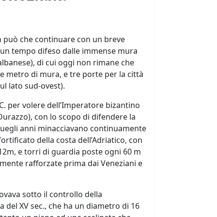
non può che continuare con un breve
ico, un tempo difeso dalle immense mura
 albanese), di cui oggi non rimane che
e metro di mura, e tre porte per la città
ul lato sud-ovest).
.C. per volere dell’Imperatore bizantino
Durazzo), con lo scopo di difendere la
n quegli anni minacciavano continuamente
ortificato della costa dell’Adriatico, con
 12m, e torri di guardia poste ogni 60 m
ormente rafforzate prima dai Veneziani e
ovava sotto il controllo della
a del XV sec., che ha un diametro di 16