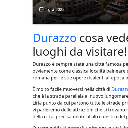
4 giu 2023
Durazzo
cosa veder
luoghi da visitare!
Durazzo è sempre stata una città famosa per
ovviamente come classica località balneare e p
romana per le sue opere risalenti all’epoca 
È molto facile muoversi nella città di
Durazz
che è la strada parallela al nuovo lungomare 
Liria punto da cui partono tutte le strade pri
vi parleremo delle attrazioni che si trovano 
della città, precisamente al altro destro de
Questa guida vi porterà a giro per la città, 