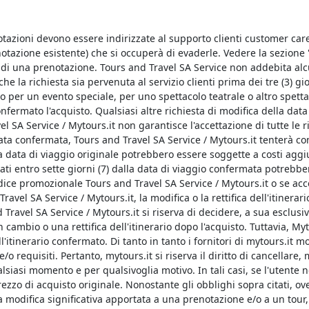
notazioni devono essere indirizzate al supporto clienti customer care 
enotazione esistente) che si occuperà di evaderle. Vedere la sezione
e di una prenotazione. Tours and Travel SA Service non addebita alc
he la richiesta sia pervenuta al servizio clienti prima dei tre (3) 
o per un evento speciale, per uno spettacolo teatrale o altro spettac
onfermato l'acquisto. Qualsiasi altre richiesta di modifica della data 
avel SA Service / Mytours.it non garantisce l'accettazione di tutte le 
ata confermata, Tours and Travel SA Service / Mytours.it tenterà co
 data di viaggio originale potrebbero essere soggette a costi aggiun
ti entro sette giorni (7) dalla data di viaggio confermata potrebb
dice promozionale Tours and Travel SA Service / Mytours.it o se acc
vel SA Service / Mytours.it, la modifica o la rettifica dell'itinera
d Travel SA Service / Mytours.it si riserva di decidere, a sua esclu
n cambio o una rettifica dell'itinerario dopo l'acquisto. Tuttavia, Myto
l'itinerario confermato. Di tanto in tanto i fornitori di mytours.it mo
e/o requisiti. Pertanto, mytours.it si riserva il diritto di cancellare, 
siasi momento e per qualsivoglia motivo. In tali casi, se l'utente n
rezzo di acquisto originale. Nonostante gli obblighi sopra citati, o
 una modifica significativa apportata a una prenotazione e/o a un tou