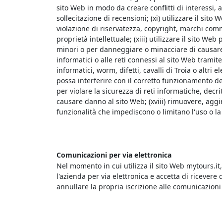
sito Web in modo da creare conflitti di interessi, 
sollecitazione di recensioni; (xi) utilizzare il sito
violazione di riservatezza, copyright, marchi commer
proprietà intellettuale; (xiii) utilizzare il sito We
minori o per danneggiare o minacciare di causare d
informatici o alle reti connessi al sito Web tramit
informatici, worm, difetti, cavalli di Troia o altri 
possa interferire con il corretto funzionamento del
per violare la sicurezza di reti informatiche, decri
causare danno al sito Web; (xviii) rimuovere, aggir
funzionalità che impediscono o limitano l'uso o la 
Comunicazioni per via elettronica
Nel momento in cui utilizza il sito Web mytours.it
l'azienda per via elettronica e accetta di ricever
annullare la propria iscrizione alle comunicazio