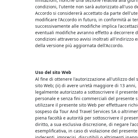
limitazioni, nonché una sezione relativa alla giuri
condizioni, l'utente non sarà autorizzato all'uso 
Accordo si considererà accettato da parte dell'ute
modificare l'Accordo in futuro, in conformità ai ter
successivamente alle modifiche implica l'accettazi
eventuali modifiche avranno effetto a decorrere da
condizioni attraverso avvisi inoltrati all'indiriz
della versione più aggiornata dell'Accordo.
Uso del sito Web
Al fine di ottenere l'autorizzazione all'utilizzo del 
sito Web; (ii) di avere un'età maggiore di 13 anni, 
legalmente autorizzato a sottoscrivere il presente A
personale e senza fini commerciali del presente sit
utilizzare il presente sito Web per effettuare rich
sospeso da Tour And Travel Services SA o altriment
piena facoltà e autorità per sottoscrivere il presen
diritto, a sua esclusiva discrezione, di negare l'ac
esemplificativa, in caso di violazione del presente
indecenti, imprecisi, discutibili o altrimenti inap