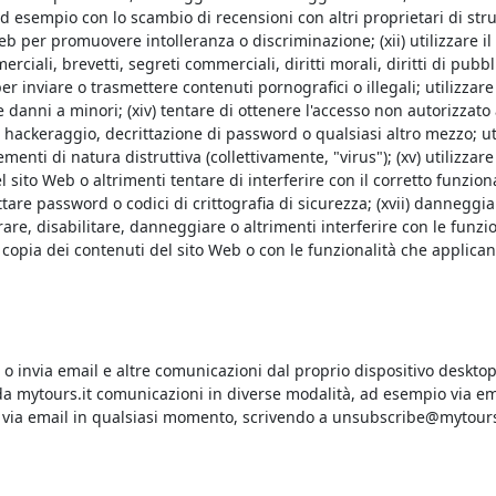
ad esempio con lo scambio di recensioni con altri proprietari di str
 Web per promuovere intolleranza o discriminazione; (xii) utilizzare il 
ciali, brevetti, segreti commerciali, diritti morali, diritti di pubbli
b per inviare o trasmettere contenuti pornografici o illegali; utilizzar
anni a minori; (xiv) tentare di ottenere l'accesso non autorizzato a
e hackeraggio, decrittazione di password o qualsiasi altro mezzo; ut
elementi di natura distruttiva (collettivamente, "virus"); (xv) utilizza
 sito Web o altrimenti tentare di interferire con il corretto funziona
ttare password o codici di crittografia di sicurezza; (xvii) danneggia
are, disabilitare, danneggiare o altrimenti interferire con le funzio
copia dei contenuti del sito Web o con le funzionalità che applicano
, o invia email e altre comunicazioni dal proprio dispositivo deskto
e da mytours.it comunicazioni in diverse modalità, ad esempio via ema
ni via email in qualsiasi momento, scrivendo a unsubscribe@mytours