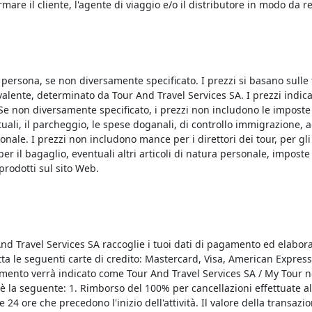
are il cliente, l'agente di viaggio e/o il distributore in modo da ret
a persona, se non diversamente specificato. I prezzi si basano sulle 
alente, determinato da Tour And Travel Services SA. I prezzi indica
Se non diversamente specificato, i prezzi non includono le imposte lo
uali, il parcheggio, le spese doganali, di controllo immigrazione, agri
ale. I prezzi non includono mance per i direttori dei tour, per gli aut
 per il bagaglio, eventuali altri articoli di natura personale, impo
 prodotti sul sito Web.
And Travel Services SA raccoglie i tuoi dati di pagamento ed elabor
a le seguenti carte di credito: Mastercard, Visa, American Express,
ento verrà indicato come Tour And Travel Services SA / My Tour nell
è la seguente: 1. Rimborso del 100% per cancellazioni effettuate alme
 24 ore che precedono l'inizio dell'attività. Il valore della transa