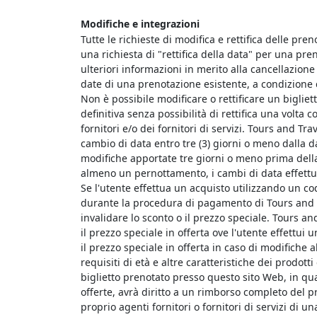
Modifiche e integrazioni
Tutte le richieste di modifica e rettifica delle pre
una richiesta di "rettifica della data" per una pr
ulteriori informazioni in merito alla cancellazion
date di una prenotazione esistente, a condizione c
Non è possibile modificare o rettificare un bigliett
definitiva senza possibilità di rettifica una volta c
fornitori e/o dei fornitori di servizi. Tours and Tr
cambio di data entro tre (3) giorni o meno dalla d
modifiche apportate tre giorni o meno prima della
almeno un pernottamento, i cambi di data effettua
Se l'utente effettua un acquisto utilizzando un co
durante la procedura di pagamento di Tours and Tra
invalidare lo sconto o il prezzo speciale. Tours an
il prezzo speciale in offerta ove l'utente effettui u
il prezzo speciale in offerta in caso di modifiche al
requisiti di età e altre caratteristiche dei prodotti 
biglietto prenotato presso questo sito Web, in qual
offerte, avrà diritto a un rimborso completo del p
proprio agenti fornitori o fornitori di servizi di