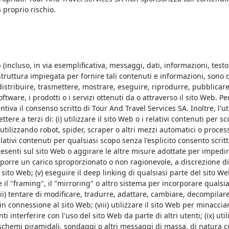
a proprio rischio.
 (incluso, in via esemplificativa, messaggi, dati, informazioni, testo
astruttura impiegata per fornire tali contenuti e informazioni, sono 
 distribuire, trasmettere, mostrare, eseguire, riprodurre, pubblicar
oftware, i prodotti o i servizi ottenuti da o attraverso il sito Web. P
tiva il consenso scritto di Tour And Travel Services SA. Inoltre, l'
ere a terzi di: (i) utilizzare il sito Web o i relativi contenuti per s
 utilizzando robot, spider, scraper o altri mezzi automatici o proces
lativi contenuti per qualsiasi scopo senza l'esplicito consento scritto
resenti sul sito Web o aggirare le altre misure adottate per impedire 
orre un carico sproporzionato o non ragionevole, a discrezione di 
del sito Web; (v) eseguire il deep linking di qualsiasi parte del sito
e il "framing", il "mirroring" o altro sistema per incorporare qualsia
(vii) tentare di modificare, tradurre, adattare, cambiare, decompila
in connessione al sito Web; (viii) utilizzare il sito Web per minacci
ti interferire con l'uso del sito Web da parte di altri utenti; (ix) ut
 schemi piramidali, sondaggi o altri messaggi di massa, di natura c