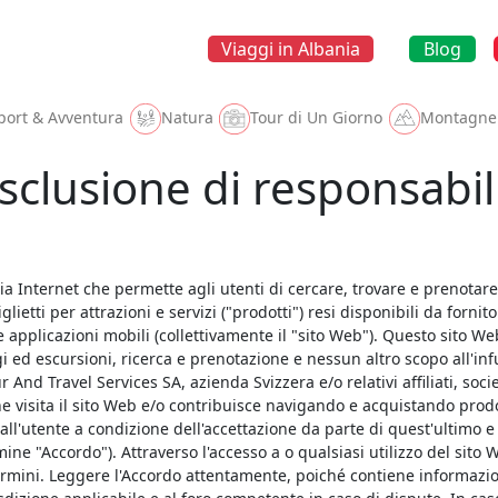
Viaggi in Albania
Blog
port & Avventura
Natura
Tour di Un Giorno
Montagne
sclusione di responsabil
ia Internet che permette agli utenti di cercare, trovare e prenotare
glietti per attrazioni e servizi ("prodotti") resi disponibili da fornit
 le applicazioni mobili (collettivamente il "sito Web"). Questo sito We
i ed escursioni, ricerca e prenotazione e nessun altro scopo all'infuo
r And Travel Services SA, azienda Svizzera e/o relativi affiliati, soc
che visita il sito Web e/o contribuisce navigando e acquistando prodot
all'utente a condizione dell'accettazione da parte di quest'ultimo e 
ermine "Accordo"). Attraverso l'accesso a o qualsiasi utilizzo del sito
ermini. Leggere l'Accordo attentamente, poiché contiene informazioni 