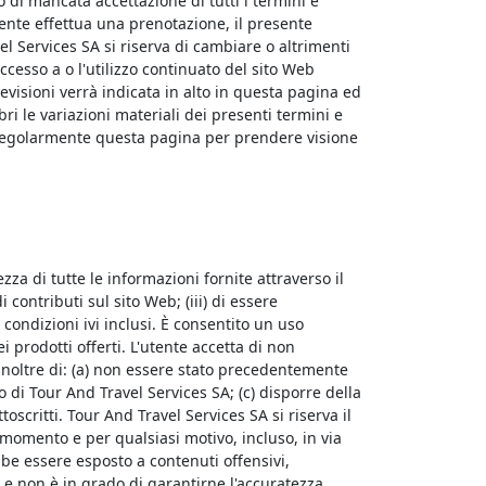
o di mancata accettazione di tutti i termini e
tente effettua una prenotazione, il presente
l Services SA si riserva di cambiare o altrimenti
accesso a o l'utilizzo continuato del sito Web
evisioni verrà indicata in alto in questa pagina ed
i le variazioni materiali dei presenti termini e
re regolarmente questa pagina per prendere visione
tezza di tutte le informazioni fornite attraverso il
 contributi sul sito Web; (iii) di essere
 condizioni ivi inclusi. È consentito un uso
 prodotti offerti. L'utente accetta di non
e inoltre di: (a) non essere stato precedentemente
 di Tour And Travel Services SA; (c) disporre della
oscritti. Tour And Travel Services SA si riserva il
si momento e per qualsiasi motivo, incluso, in via
bbe essere esposto a contenuti offensivi,
i e non è in grado di garantirne l'accuratezza.