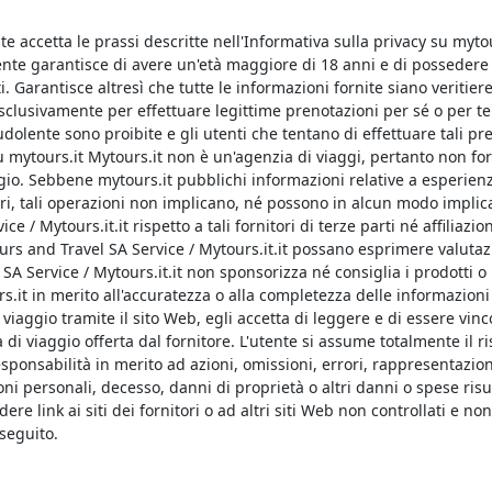
e accetta le prassi descritte nell'Informativa sulla privacy su mytou
tente garantisce di avere un'età maggiore di 18 anni e di possedere l
. Garantisce altresì che tutte le informazioni fornite siano veritiere 
clusivamente per effettuare legittime prenotazioni per sé o per te
udolente sono proibite e gli utenti che tentano di effettuare tali p
 mytours.it Mytours.it non è un'agenzia di viaggi, pertanto non forn
ggio. Sebbene mytours.it pubblichi informazioni relative a esperienze
ori, tali operazioni non implicano, né possono in alcun modo implic
 / Mytours.it.it rispetto a tali fornitori di terze parti né affiliazio
ours and Travel SA Service / Mytours.it.it possano esprimere valutaz
A Service / Mytours.it.it non sponsorizza né consiglia i prodotti o i 
s.it in merito all'accuratezza o alla completezza delle informazioni 
viaggio tramite il sito Web, egli accetta di leggere e di essere vinc
a di viaggio offerta dal fornitore. L'utente si assume totalmente il ri
 responsabilità in merito ad azioni, omissioni, errori, rappresentazio
ioni personali, decesso, danni di proprietà o altri danni o spese risul
re link ai siti dei fornitori o ad altri siti Web non controllati e non
 seguito.