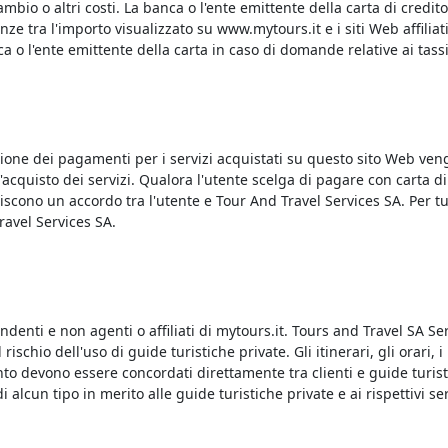
ambio o altri costi. La banca o l'ente emittente della carta di cred
ze tra l'importo visualizzato su www.mytours.it e i siti Web affiliat
ca o l'ente emittente della carta in caso di domande relative ai tassi
azione dei pagamenti per i servizi acquistati su questo sito Web ven
acquisto dei servizi. Qualora l'utente scelga di pagare con carta d
cono un accordo tra l'utente e Tour And Travel Services SA. Per tutti 
ravel Services SA.
ndenti e non agenti o affiliati di mytours.it. Tours and Travel SA Se
rischio dell'uso di guide turistiche private. Gli itinerari, gli orari, i
o devono essere concordati direttamente tra clienti e guide turisti
 alcun tipo in merito alle guide turistiche private e ai rispettivi se