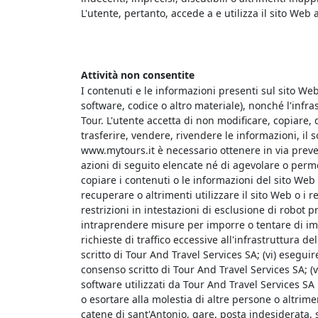
L'utente, pertanto, accede a e utilizza il sito Web 
Attività non consentite
I contenuti e le informazioni presenti sul sito Web
software, codice o altro materiale), nonché l'infr
Tour. L'utente accetta di non modificare, copiare,
trasferire, vendere, rivendere le informazioni, il s
www.mytours.it è necessario ottenere in via preven
azioni di seguito elencate né di agevolare o permett
copiare i contenuti o le informazioni del sito Web
recuperare o altrimenti utilizzare il sito Web o i re
restrizioni in intestazioni di esclusione di robot p
intraprendere misure per imporre o tentare di imp
richieste di traffico eccessive all'infrastruttura 
scritto di Tour And Travel Services SA; (vi) eseguir
consenso scritto di Tour And Travel Services SA; 
software utilizzati da Tour And Travel Services SA 
o esortare alla molestia di altre persone o altrimen
catene di sant'Antonio, gare, posta indesiderata,