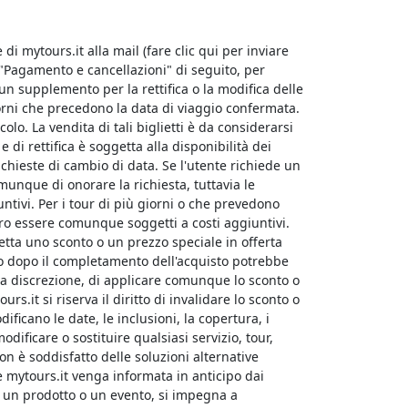
di mytours.it alla mail (fare clic qui per inviare
 "Pagamento e cancellazioni" di seguito, per
un supplemento per la rettifica o la modifica delle
giorni che precedono la data di viaggio confermata.
olo. La vendita di tali biglietti è da considerarsi
e di rettifica è soggetta alla disponibilità dei
richieste di cambio di data. Se l'utente richiede un
munque di onorare la richiesta, tuttavia le
tivi. Per i tour di più giorni o che prevedono
ero essere comunque soggetti a costi aggiuntivi.
etta uno sconto o un prezzo speciale in offerta
rio dopo il completamento dell'acquisto potrebbe
siva discrezione, di applicare comunque lo sconto o
urs.it si riserva il diritto di invalidare lo sconto o
dificano le date, le inclusioni, la copertura, i
modificare o sostituire qualsiasi servizio, tour,
on è soddisfatto delle soluzioni alternative
ve mytours.it venga informata in anticipo dai
r, un prodotto o un evento, si impegna a