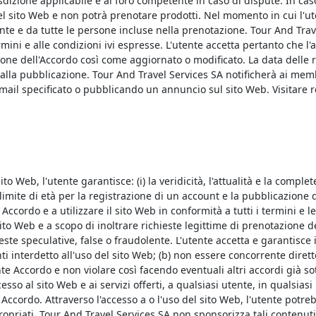
sdizione applicabile e al foro competente in caso di dispute. In cas
del sito Web e non potrà prenotare prodotti. Nel momento in cui l'u
nte e da tutte le persone incluse nella prenotazione. Tour And Trave
mini e alle condizioni ivi espresse. L'utente accetta pertanto che l'
one dell'Accordo così come aggiornato o modificato. La data delle r
lla pubblicazione. Tour And Travel Services SA notificherà ai membr
zo email specificato o pubblicando un annuncio sul sito Web. Visita
sito Web, l'utente garantisce: (i) la veridicità, l'attualità e la comple
limite di età per la registrazione di un account e la pubblicazione di
ccordo e a utilizzare il sito Web in conformità a tutti i termini e le
o Web e a scopo di inoltrare richieste legittime di prenotazione dei
ieste speculative, false o fraudolente. L'utente accetta e garantisc
i interdetto all'uso del sito Web; (b) non essere concorrente diretto
te Accordo e non violare così facendo eventuali altri accordi già sott
cesso al sito Web e ai servizi offerti, a qualsiasi utente, in qualsia
 Accordo. Attraverso l'accesso a o l'uso del sito Web, l'utente potre
propriati. Tour And Travel Services SA non sponsorizza tali contenut