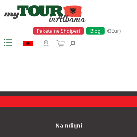
Paketa ne Shqipëri
Blog
€(Eur)
Island
Na ndiqni