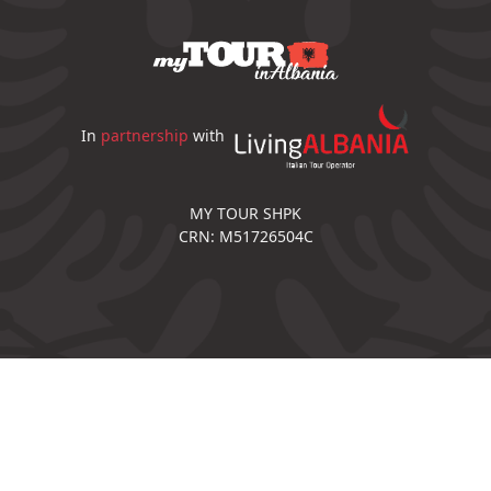
In
partnership
with
MY TOUR SHPK
CRN: M51726504C