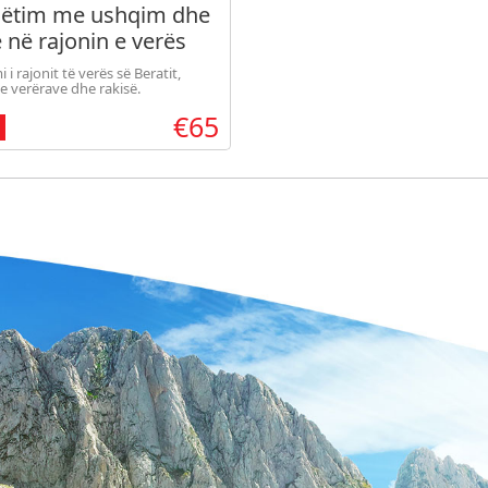
ëtim me ushqim dhe
 në rajonin e verës
t me vizitë në 3
 i rajonit të verës së Beratit,
ishte vere dhe drekë
e verërave dhe rakisë.
€65