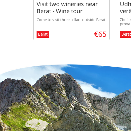
Visit two wineries near
Udh
Berat - Wine tour
verë
Bera
Come to visit three cellars outside Berat
Zbulimi
pun
prova 
€65
Berat
Berat