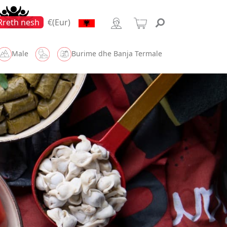
Rreth nesh
€(Eur)
Male
Burime dhe Banja Termale