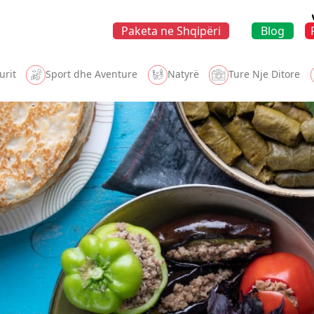
Paketa ne Shqipëri
Blog
urit
Sport dhe Aventure
Natyrë
Ture Nje Ditore