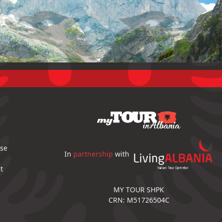
ise
In
partnership
with
t
MY TOUR SHPK
CRN: M51726504C