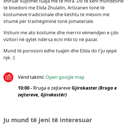
xhiruar kujtimet tuaja më të mira. Do të keni mundësinë
të bisedoni me Elida Zhulatin, Artizanen tonë të
kostumeve tradicionale dhe kështu të mësoni më
shumë për trashëgiminë tonë jomateriale.
Vishuni me ato kostume dhe merrni vëmendjen e çdo
vizitori në qytet ndërsa ecni mbi to në pazar.
Mund të porosisni edhe tuajën dhe Elida do t'ju qepë
një. :)
Vënd takimi
:
Open google map
10:00 -
Rruga e zejtareve
Gjirokaster
(Rruga e
zejtareve, Gjirokastër)
Ju mund të jeni të interesuar