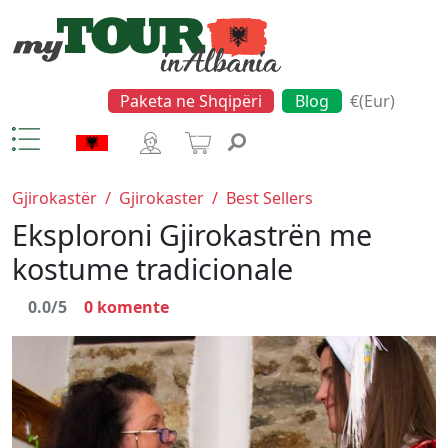
Paketa ne Shqipëri
Blog
€(Eur)
Gjirokastër
/
Gjirokaster
/
Best Sellers
Eksploroni Gjirokastrën me
kostume tradicionale
0.0/5
0
komente