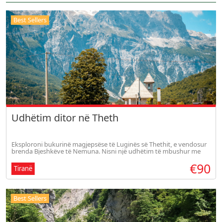
Best Sellers
Udhëtim ditor në Theth
Eksploroni bukurinë magjepsëse të Luginës së Thethit, e vendosur
brenda Bjeshkëve të Nemuna. Nisni një udhëtim të mbushur me
peizazhe mahnitëse, arkitekturë tradicionale dhe thesare kulturore.
€90
Tiranë
Best Sellers