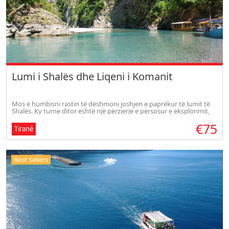
Lumi i Shalës dhe Liqeni i Komanit
Mos e humbisni rastin të dëshmoni joshjen e paprekur të lumit të
Shalës. Ky turne ditor është një përzierje e përsosur e eksplorimit,
relaksimit dhe krijimit të kujtimeve të pashlyeshme mes bukurisë s
€75
Tiranë
Best Sellers