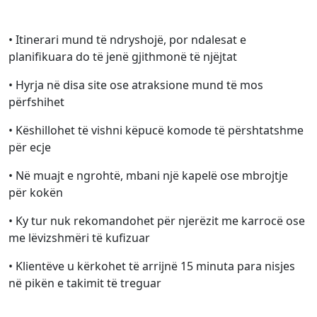
• Itinerari mund të ndryshojë, por ndalesat e
planifikuara do të jenë gjithmonë të njëjtat
• Hyrja në disa site ose atraksione mund të mos
përfshihet
• Këshillohet të vishni këpucë komode të përshtatshme
për ecje
• Në muajt e ngrohtë, mbani një kapelë ose mbrojtje
për kokën
• Ky tur nuk rekomandohet për njerëzit me karrocë ose
me lëvizshmëri të kufizuar
• Klientëve u kërkohet të arrijnë 15 minuta para nisjes
në pikën e takimit të treguar