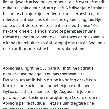
llogaritjeve të arkeologëve, mbetjet e një qyteti të madh
duhet të ishin gjetur në ato pjesë. Në disa vjet gërmimet
filluan të zbulojnë një qendër të konsiderueshme, të
ndërtuar shtresë pas shtrese, në dy kodra ngjitur. Një
zonë që sot vlerësohet të shtrihet në pothuajse 140
hektarë, dhe e cila ende mund të përmbajë shumë
thesare të fshehura nën tokë. Falë tokës që me kalimin
e kohës ka mbuluar shtëpi, tempuj dhe teatër, Apollonia
na ka ardhur në kushte të jashtëzakonshme.
Apollonia u ngrit në 588 para Krishtit. në kodrat e
banuara tashmë nga ilirët, pas themelimit të
Dyrrachium antik. Ishin grupe kolonësh grekë nga
Korfuzi dhe Korinti, nën udhëheqjen e udhëheqësit
Gylax, që e themeluan atë. Një August i ri, jo ende
perandor, por tashmë i mbrojtur nga Cezari, erdhi në
Apolloni për të studiuar. Këtu kaluan tregtarë dhe
shkrimtarë, komandantë dhe fetarë.