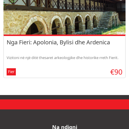
Nga Fieri: Apolonia, Bylisi dhe Ardenica
Vizitoni në një ditë thesaret arkeologjike dhe historike rreth Fierit.
€90
Fier
Na ndiqni