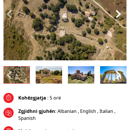
Kohëzgjatja
: 5 orë
Zgjidhni gjuhën
:
Albanian
,
English
,
Italian
,
Spanish