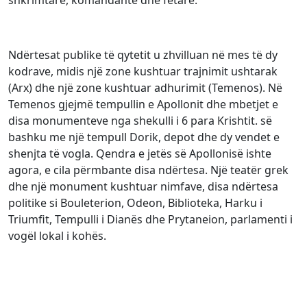
Ndërtesat publike të qytetit u zhvilluan në mes të dy
kodrave, midis një zone kushtuar trajnimit ushtarak
(Arx) dhe një zone kushtuar adhurimit (Temenos). Në
Temenos gjejmë tempullin e Apollonit dhe mbetjet e
disa monumenteve nga shekulli i 6 para Krishtit. së
bashku me një tempull Dorik, depot dhe dy vendet e
shenjta të vogla. Qendra e jetës së Apollonisë ishte
agora, e cila përmbante disa ndërtesa. Një teatër grek
dhe një monument kushtuar nimfave, disa ndërtesa
politike si Bouleterion, Odeon, Biblioteka, Harku i
Triumfit, Tempulli i Dianës dhe Prytaneion, parlamenti i
vogël lokal i kohës.