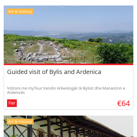
Art & History
Guided visit of Bylis and Ardenica
Vizitoni me myTour Vendin Arkeologjik të Bylisit dhe Manastirin e
Ardenicës
€64
Fier
Art & History