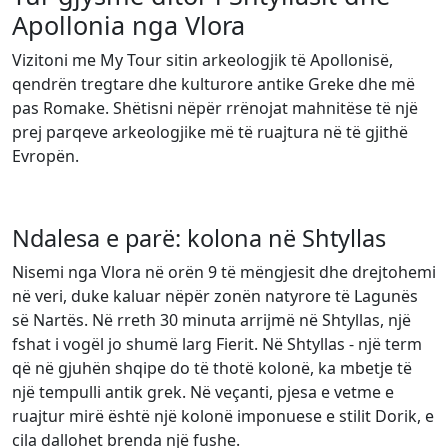
Apollonia nga Vlora
Vizitoni me My Tour sitin arkeologjik të Apollonisë,
qendrën tregtare dhe kulturore antike Greke dhe më
pas Romake. Shëtisni nëpër rrënojat mahnitëse të një
prej parqeve arkeologjike më të ruajtura në të gjithë
Evropën.
Ndalesa e parë: kolona në Shtyllas
Nisemi nga Vlora në orën 9 të mëngjesit dhe drejtohemi
në veri, duke kaluar nëpër zonën natyrore të Lagunës
së Nartës. Në rreth 30 minuta arrijmë në Shtyllas, një
fshat i vogël jo shumë larg Fierit. Në Shtyllas - një term
që në gjuhën shqipe do të thotë kolonë, ka mbetje të
një tempulli antik grek. Në veçanti, pjesa e vetme e
ruajtur mirë është një kolonë imponuese e stilit Dorik, e
cila dallohet brenda një fushe.