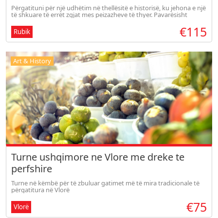
Përgatituni për një udhëtim në thellësitë e historisë, ku jehona e një
të shkuare të errët zgjat mes peizazheve të thyer. Pavarësisht
atmosferës solemne, udhëtimi ynë ofron pamje shprese ndërsa
€115
ngjite
Rubik
Art & History
Turne ushqimore ne Vlore me dreke te
perfshire
Turne në këmbë për të zbuluar gatimet më të mira tradicionale të
përgatitura në Vlorë
€75
Vlorë