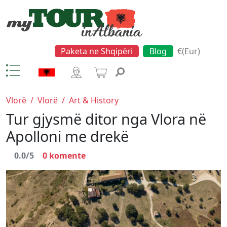
Paketa ne Shqipëri
Blog
€(Eur)
Vlorë
/
Vlorë
/
Art & History
Tur gjysmë ditor nga Vlora në
Apolloni me drekë
0.0/5
0
komente