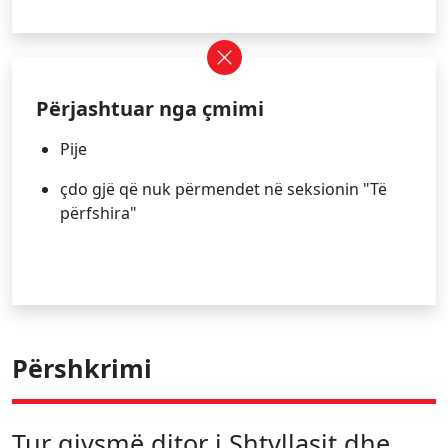
Përjashtuar nga çmimi
Pije
çdo gjë që nuk përmendet në seksionin "Të
përfshira"
Përshkrimi
Tur gjysmë ditor i Shtyllasit dhe