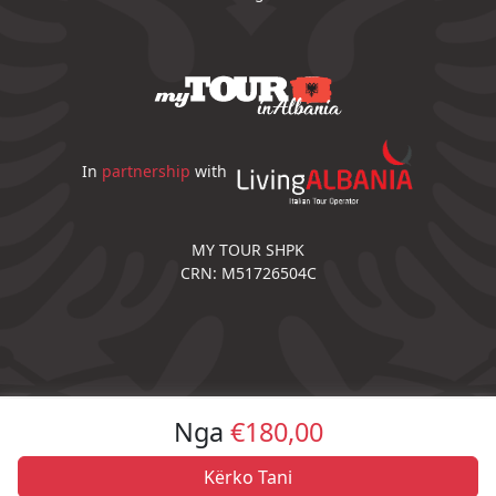
In
partnership
with
MY TOUR SHPK
CRN: M51726504C
Nga
€180,00
Kërko Tani