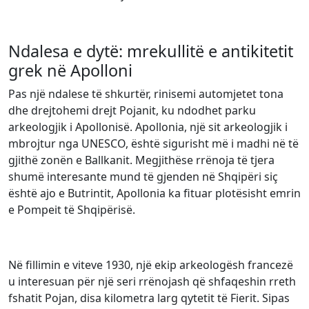
Ndalesa e dytë: mrekullitë e antikitetit
grek në Apolloni
Pas një ndalese të shkurtër, rinisemi automjetet tona
dhe drejtohemi drejt Pojanit, ku ndodhet parku
arkeologjik i Apollonisë. Apollonia, një sit arkeologjik i
mbrojtur nga UNESCO, është sigurisht më i madhi në të
gjithë zonën e Ballkanit. Megjithëse rrënoja të tjera
shumë interesante mund të gjenden në Shqipëri siç
është ajo e Butrintit, Apollonia ka fituar plotësisht emrin
e Pompeit të Shqipërisë.
Në fillimin e viteve 1930, një ekip arkeologësh francezë
u interesuan për një seri rrënojash që shfaqeshin rreth
fshatit Pojan, disa kilometra larg qytetit të Fierit. Sipas