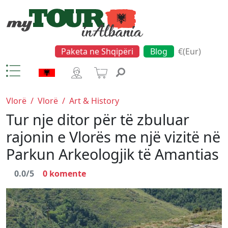
Paketa ne Shqipëri
Blog
€(Eur)
Vlorë
/
Vlorë
/
Art & History
Tur nje ditor për të zbuluar
rajonin e Vlorës me një vizitë në
Parkun Arkeologjik të Amantias
0.0/5
0
komente