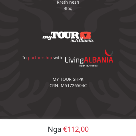
Rreth nesh
Blog
In
partnership
with
MY TOUR SHPK
CRN: M51726504C
Nga
€112,00