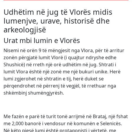
Udhëtim në jug të Vlorës midis
lumenjve, urave, historisë dhe
arkeologjisë
Urat mbi lumin e Vlorës
Nisemi në orën 9 të mëngjesit nga Vlora, për të arritur
zonën përgjatë lumit Vlorë (i quajtur ndryshe edhe
Shushicë) në rreth një orë udhëtim në jug. Shtrati i
lumit Vlora është një zonë me një bukuri unike. Herë
lumi zgjerohet në shtratin e tij, herë duket se
përqendrohet në përrenj të vegjël, të rrethuar nga
shkëmbinj shumëngjyrësh.
Me fazën e parë të turit tonë arrijmë në Brataj, një fshat
me 2,000 banorë i vendosur në komunën e Selenicës.
Në këto pjesë lumi është protagonisti i vërtetë, me