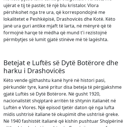
ujërat e tij të pastër, të një blu kristalor. Vlora
përshkohet nga tre ura, që korrespondojnë me
lokalitetet e Peshkëpisë, Drashovicës dhe Kotë. Këto
janë ura guri antike mjaft të larta, në mënyrë që të
formojnë harqe të mëdha që mund t'i rezistojnë
përmbytjes së lumit gjatë stinëve më të lagështa.
Betejat e Luftës së Dytë Botërore dhe
harku i Drashovicës
Këto vende gjithashtu kanë hyrë në histori pasi,
përkundër tyre, kanë pritur disa beteja të përgjakshme
gjatë Luftës së Dytë Botërore. Në gusht 1920,
nacionalistët shqiptarë arritën të shtynin italianët në
Luftën e Vlores. Një episod tjetër daton që nga lufta
midis ushtrisë italiane të okupimit dhe ushtrisë greke.
Në 1940 fashistët italianë që kishin pushtuar Shqipërinë