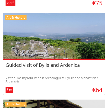
€75
Vlorë
Art & History
Guided visit of Bylis and Ardenica
Vizitoni me myTour Vendin Arkeologjik të Bylisit dhe Manastirin e
Ardenicës
€64
Fier
Art & History