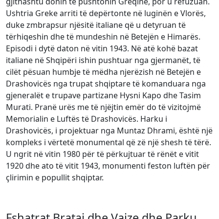
gjithashtu donin të pushtonin Greqinë, por u refuzuan.
Ushtria Greke arriti të depërtonte në luginën e Vlorës,
duke zmbrapsur njësitë italiane që u detyruan të
tërhiqeshin dhe të mundeshin në Betejën e Himarës.
Episodi i dytë daton në vitin 1943. Në atë kohë bazat
italiane në Shqipëri ishin pushtuar nga gjermanët, të
cilët pësuan humbje të mëdha njerëzish në Betejën e
Drashovicës nga trupat shqiptare të komanduara nga
gjeneralët e trupave partizane Hysni Kapo dhe Tasim
Murati. Pranë urës me të njëjtin emër do të vizitojmë
Memorialin e Luftës të Drashovicës. Harku i
Drashovicës, i projektuar nga Muntaz Dhrami, është një
kompleks i vërtetë monumental që zë një shesh të tërë.
U ngrit në vitin 1980 për të përkujtuar të rënët e vitit
1920 dhe ato të vitit 1943, monumenti feston luftën për
çlirimin e popullit shqiptar.
Fshatrat Brataj dhe Vajze dhe Parku