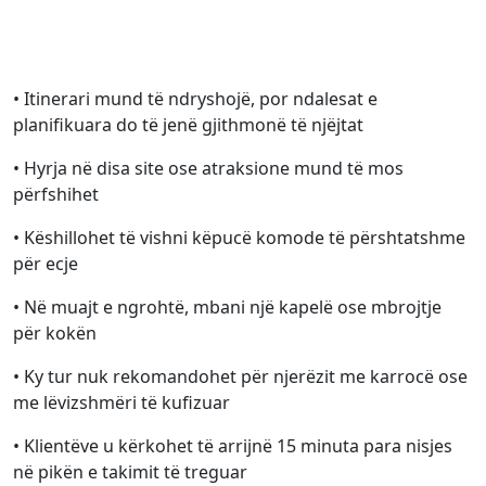
• Itinerari mund të ndryshojë, por ndalesat e
planifikuara do të jenë gjithmonë të njëjtat
• Hyrja në disa site ose atraksione mund të mos
përfshihet
• Këshillohet të vishni këpucë komode të përshtatshme
për ecje
• Në muajt e ngrohtë, mbani një kapelë ose mbrojtje
për kokën
• Ky tur nuk rekomandohet për njerëzit me karrocë ose
me lëvizshmëri të kufizuar
• Klientëve u kërkohet të arrijnë 15 minuta para nisjes
në pikën e takimit të treguar