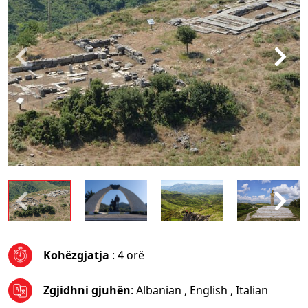
Kohëzgjatja
: 4 orë
Zgjidhni gjuhën
:
Albanian
,
English
,
Italian