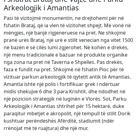
Arkeologjik i Amantias
Pasi të vizitojmë monumentin, ne drejtohemi për në
fshatin Brataj, që ia vlen të vizitohet shpejt. Më vonë në
mëngjes, një banjë rigjeneruese na pret. Ne shkojmë
pranë urës Brataj, një urë e stilit venecian nga vitet 1500
në bazën e së cilës lumi zgjerohet. Në kohën e drekës,
një menu tradicionale e bazuar në produkte organike
nga zona na pret në Taverna e Shpelles. Pas drekës,
faza e fundit na pret. Shkojmë në fshatin Ploc për të
vizituar parkun arkeologjik të qytetit antik të Amantias.
Amantia ishte një polis i fortifikuar grek i ndërtuar
midis shekujve 6 dhe 3 para Krishtit. dhe ndodhet në
një pozicion strategjik në luginën e Vlorës. Sot, Parku
Arkeologjik i Amantias shtrihet për 15 hektarë, duke
paraqitur mbetjet e akropolit, një tempull të stilit Dorik
kushtuar perëndeshës Afërditë, stadiumit (ndër
rrënojat më të ruajtura) dhe një mur.