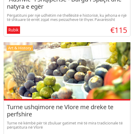
natyra e egër
Përgatituni për një udhëtim në thellësitë e historisë, ku jehona e një
të shkuare të errët zgjat mes peizazheve të thyer. Pavarësisht
atmosferës solemne, udhëtimi ynë ofron pamje shprese ndërsa
€115
ngjite
Rubik
Art & History
Turne ushqimore ne Vlore me dreke te
perfshire
Turne në këmbë për të zbuluar gatimet më të mira tradicionale të
përgatitura në Vlorë