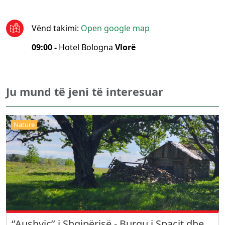
Vënd takimi
:
Open google map
09:00 -
Hotel Bologna
Vlorë
Ju mund të jeni të interesuar
Nature
‘’Aushvic’’ i Shqipërisë - Burgu i Spaçit dhe