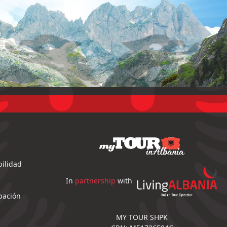
ilidad
In
partnership
with
pación
MY TOUR SHPK