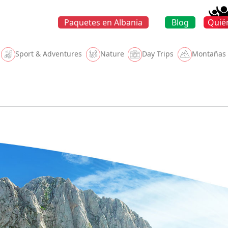
Bo
Paquetes en Albania
Blog
Quié
Sport & Adventures
Nature
Day Trips
Montañas