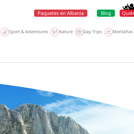
Paquetes en Albania
Blog
Quié
Sport & Adventures
Nature
Day Trips
Montañas