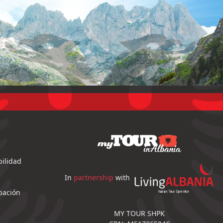
ilidad
In
partnership
with
pación
MY TOUR SHPK