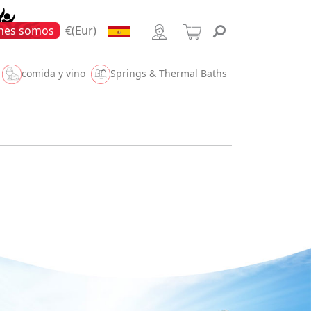
Forest
nes somos
€(Eur)
comida y vino
Springs & Thermal Baths