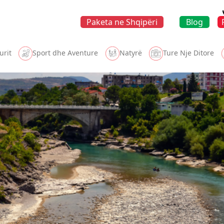
Paketa ne Shqipëri
Blog
urit
Sport dhe Aventure
Natyrë
Ture Nje Ditore