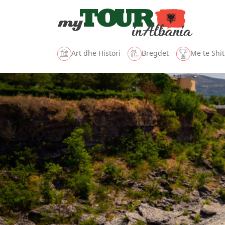
Art dhe Histori
Bregdet
Me te Shit