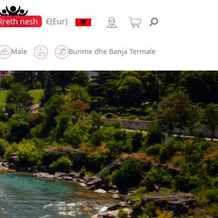
Rreth nesh
€(Eur)
Male
Burime dhe Banja Termale