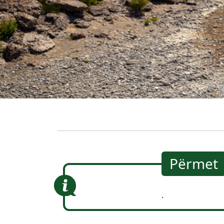
Përmet
.