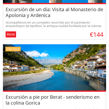
Excursión de un día: Visita al Monasterio de
Apolonia y Ardenica
Acompáñenos en un completo recorrido por el yacimiento
arqueológico de Apolloni, la antigua ciudad fundada por la colonia
griega de Corinto, que más tarde se convirtió en el principal centro
€144
portal in
Berat
City Tour
Excursión a pie por Berat - senderismo en
la colina Gorica