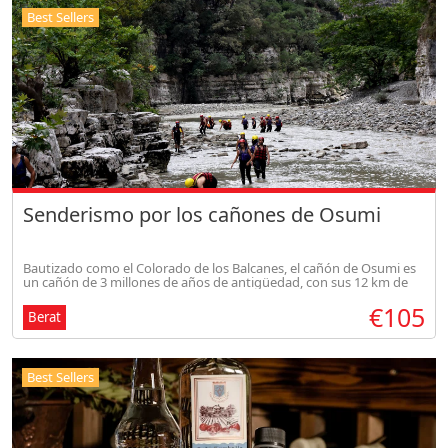
Best Sellers
Senderismo por los cañones de Osumi
Bautizado como el Colorado de los Balcanes, el cañón de Osumi es
un cañón de 3 millones de años de antigüedad, con sus 12 km de
sendero y paredes que alcanzan los 120 metros.
€105
Berat
Best Sellers