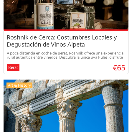
Roshnik de Cerca: Costumbres Locales y
Degustación de Vinos Alpeta
A poca distancia en coche de Berat, Roshnik ofrece una experiencia
rural auténtica entre viñedos. Descubra la única uva Pules, disfrute
de vinos y rakia locales, y saboree quesos regionales e higos se
€65
Berat
Art & History