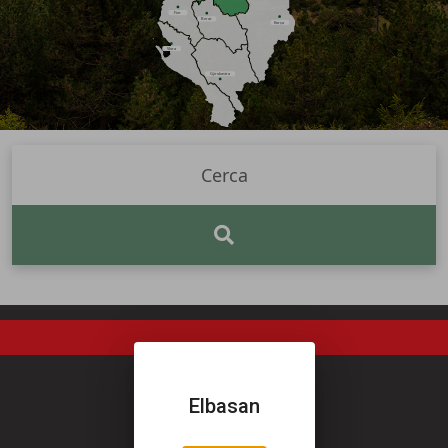
Fier
Berat
Korça
Vlora
Gjirokastra
Elbasan
Síguenos