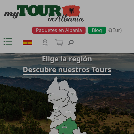
Paquetes en Albania
Blog
€(Eur)
Elige la región
Descubre nuestros Tours
Kukës
Shkodra
Lezha
Dibra
Durrës
Tirana
Elbasan