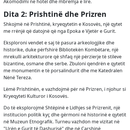
Akomodimi në hotel dhe mbrëmja e lirë.
Dita 2: Prishtinë dhe Prizren
Shkojmë në Prishtinë, kryeqytetin e Kosovës, një qytet
me rrënjë që datojnë që nga Epoka e Vjetër e Gurit.
Eksploroni vendet e saj të pasura arkeologjike dhe
historike, duke përfshirë Bibliotekën Kombëtare, një
mrekulli arkitekturore që shfaq një përzierje të stileve
bizantine, osmane dhe serbe. Zbuloni qendrën e qytetit
me monumentin e të porsalindurit dhe me Katedralen
Nënë Tereza.
Lëmë Prishtinën, e vazhdojmë për në Prizren, i njohur si
Kryeqyteti Kulturor i Kosovës.
Do të eksplorojmë Shtëpinë e Lidhjes së Prizrenit, një
institucion politik kyç dhe gërmoni në historinë e qytetit
në Muzeun Etnografik. Turneu vazhdon me vizitat në
"Urën e Gurit të Dashurisë" dhe në Çarshinë