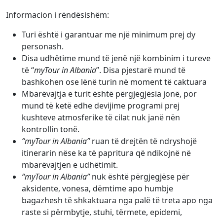
Informacion i rëndësishëm:
Turi është i garantuar me një minimum prej dy
personash.
Disa udhëtime mund të jenë një kombinim i tureve
të “
myTour in Albania
”. Disa pjestarë mund të
bashkohen ose lënë turin në moment të caktuara
Mbarëvajtja e turit është përgjegjësia jonë, por
mund të ketë edhe devijime programi prej
kushteve atmosferike të cilat nuk janë nën
kontrollin tonë.
“myTour in Albania”
ruan të drejtën të ndryshojë
itinerarin nëse ka të papritura që ndikojnë në
mbarëvajtjen e udhëtimit.
“myTour in Albania”
nuk është përgjegjëse për
aksidente, vonesa, dëmtime apo humbje
bagazhesh të shkaktuara nga palë të treta apo nga
raste si përmbytje, stuhi, tërmete, epidemi,