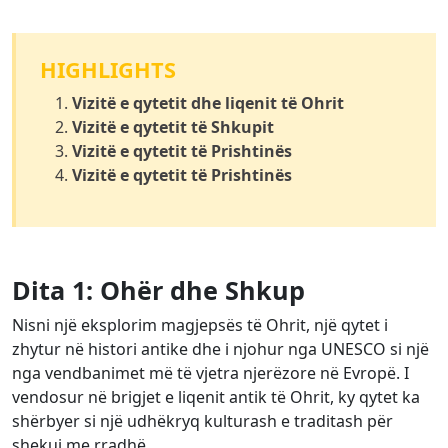
HIGHLIGHTS
Vizitë e qytetit dhe liqenit të Ohrit
Vizitë e qytetit të Shkupit
Vizitë e qytetit të Prishtinës
Vizitë e qytetit të Prishtinës
Dita 1: Ohër dhe Shkup
Nisni një eksplorim magjepsës të Ohrit, një qytet i
zhytur në histori antike dhe i njohur nga UNESCO si një
nga vendbanimet më të vjetra njerëzore në Evropë. I
vendosur në brigjet e liqenit antik të Ohrit, ky qytet ka
shërbyer si një udhëkryq kulturash e traditash për
shekuj me rradhë.