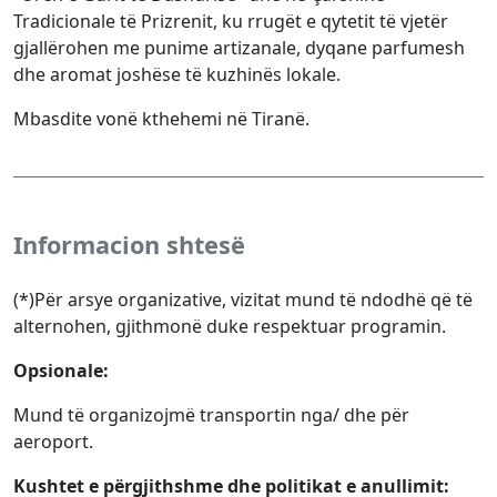
Tradicionale të Prizrenit, ku rrugët e qytetit të vjetër
gjallërohen me punime artizanale, dyqane parfumesh
dhe aromat joshëse të kuzhinës lokale.
Mbasdite vonë kthehemi në Tiranë.
Informacion shtesë
(*)Për arsye organizative, vizitat mund të ndodhë që të
alternohen, gjithmonë duke respektuar programin.
Opsionale:
Mund të organizojmë transportin nga/ dhe për
aeroport.
Kushtet e përgjithshme dhe politikat e anullimit: