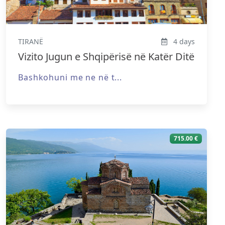
TIRANË
4 days
Vizito Jugun e Shqipërisë në Katër Ditë
Bashkohuni me ne në t...
715.00 €