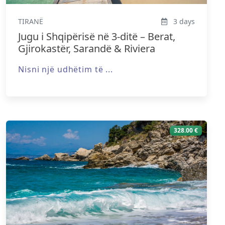
TIRANË
3 days
Jugu i Shqipërisë në 3-ditë – Berat,
Gjirokastër, Sarandë & Riviera
Nisni një udhëtim të ...
328.00 €