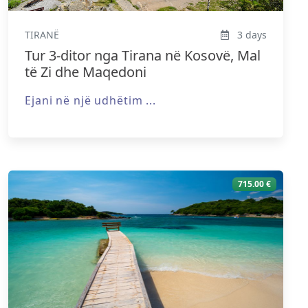
TIRANË
3 days
Tur 3-ditor nga Tirana në Kosovë, Mal
të Zi dhe Maqedoni
Ejani në një udhëtim ...
715.00 €