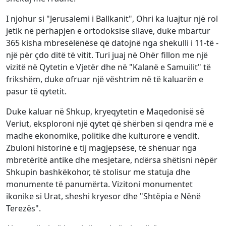
I njohur si "Jerusalemi i Ballkanit", Ohri ka luajtur një rol
jetik në përhapjen e ortodoksisë sllave, duke mbartur
365 kisha mbresëlënëse që datojnë nga shekulli i 11-të -
një për çdo ditë të vitit. Turi juaj në Ohër fillon me një
vizitë në Qytetin e Vjetër dhe në "Kalanë e Samuilit" të
frikshëm, duke ofruar një vështrim në të kaluarën e
pasur të qytetit.
Duke kaluar në Shkup, kryeqytetin e Maqedonisë së
Veriut, eksploroni një qytet që shërben si qendra më e
madhe ekonomike, politike dhe kulturore e vendit.
Zbuloni historinë e tij magjepsëse, të shënuar nga
mbretëritë antike dhe mesjetare, ndërsa shëtisni nëpër
Shkupin bashkëkohor, të stolisur me statuja dhe
monumente të panumërta. Vizitoni monumentet
ikonike si Urat, sheshi kryesor dhe "Shtëpia e Nënë
Terezës".