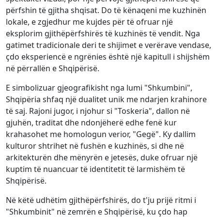
përfshin të gjitha shqisat. Do të kënaqeni me kuzhinën
lokale, e zgjedhur me kujdes për të ofruar një
eksplorim gjithëpërfshirës të kuzhinës të vendit. Nga
gatimet tradicionale deri te shijimet e verërave vendase,
çdo eksperiencë e ngrënies është një kapitull i shijshëm
në përrallën e Shqipërisë.
E simbolizuar gjeografikisht nga lumi "Shkumbini",
Shqipëria shfaq një dualitet unik me ndarjen krahinore
të saj. Rajoni jugor, i njohur si "Toskeria", dallon në
gjuhën, traditat dhe ndonjëherë edhe fenë kur
krahasohet me homologun verior, "Gegë". Ky dallim
kulturor shtrihet në fushën e kuzhinës, si dhe në
arkitekturën dhe mënyrën e jetesës, duke ofruar një
kuptim të nuancuar të identitetit të larmishëm të
Shqipërisë.
Në këtë udhëtim gjithëpërfshirës, do t'ju prijë ritmi i
"Shkumbinit" në zemrën e Shqipërisë, ku çdo hap