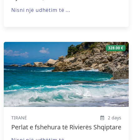
Nisni një udhëtim të ...
328.00 €
TIRANË
2 days
Perlat e fshehura të Rivierës Shqiptare
Nisni një udhëtim të ...