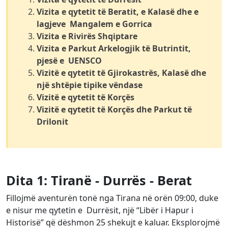
Vizita e qytetit të Beratit, e Kalasë dhe e
lagjeve Mangalem e Gorrica
Vizita e Rivirës Shqiptare
Vizita e Parkut Arkelogjik të Butrintit,
pjesë e UENSCO
Vizitë e qytetit të Gjirokastrës, Kalasë dhe
një shtëpie tipike vëndase
Vizitë e qytetit të Korçës
Vizitë e qytetit të Korçës dhe Parkut të
Drilonit
Dita 1: Tiranë - Durrës - Berat
Fillojmë aventurën tonë nga Tirana në orën 09:00, duke
e nisur me qytetin e Durrësit, një “Libër i Hapur i
Historisë” që dëshmon 25 shekujt e kaluar. Eksplorojmë