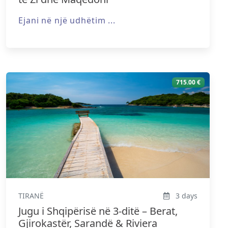
Ejani në një udhëtim ...
715.00 €
TIRANË
3 days
Jugu i Shqipërisë në 3-ditë – Berat,
Gjirokastër, Sarandë & Riviera