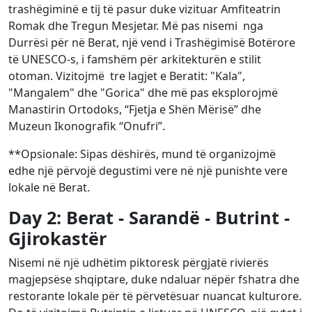
trashëgiminë e tij të pasur duke vizituar Amfiteatrin
Romak dhe Tregun Mesjetar. Më pas nisemi nga
Durrësi për në Berat, një vend i Trashëgimisë Botërore
të UNESCO-s, i famshëm për arkitekturën e stilit
otoman. Vizitojmë tre lagjet e Beratit: "Kala",
"Mangalem" dhe "Gorica" dhe më pas eksplorojmë
Manastirin Ortodoks, “Fjetja e Shën Mërisë” dhe
Muzeun Ikonografik “Onufri”.
**Opsionale: Sipas dëshirës, mund të organizojmë
edhe një përvojë degustimi vere në një punishte vere
lokale në Berat.
Day 2: Berat - Sarandë - Butrint -
Gjirokastër
Nisemi në një udhëtim piktoresk përgjatë rivierës
magjepsëse shqiptare, duke ndaluar nëpër fshatra dhe
restorante lokale për të përvetësuar nuancat kulturore.