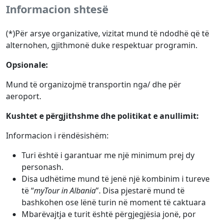
Informacion shtesë
(*)Për arsye organizative, vizitat mund të ndodhë që të
alternohen, gjithmonë duke respektuar programin.
Opsionale:
Mund të organizojmë transportin nga/ dhe për
aeroport.
Kushtet e përgjithshme dhe politikat e anullimit:
Informacion i rëndësishëm:
Turi është i garantuar me një minimum prej dy
personash.
Disa udhëtime mund të jenë një kombinim i tureve
të “
myTour in Albania
”. Disa pjestarë mund të
bashkohen ose lënë turin në moment të caktuara
Mbarëvajtja e turit është përgjegjësia jonë, por