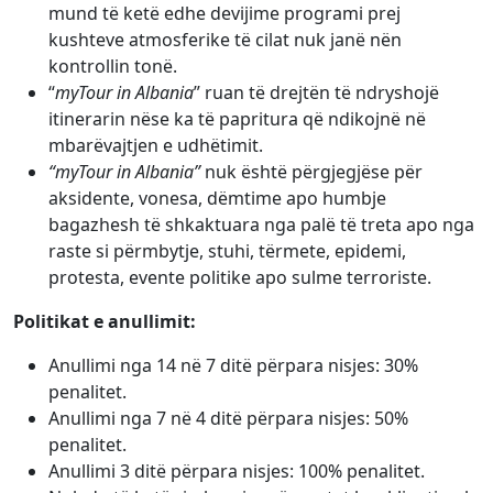
mund të ketë edhe devijime programi prej
kushteve atmosferike të cilat nuk janë nën
kontrollin tonë.
“
myTour in Albania
” ruan të drejtën të ndryshojë
itinerarin nëse ka të papritura që ndikojnë në
mbarëvajtjen e udhëtimit.
“myTour in Albania”
nuk është përgjegjëse për
aksidente, vonesa, dëmtime apo humbje
bagazhesh të shkaktuara nga palë të treta apo nga
raste si përmbytje, stuhi, tërmete, epidemi,
protesta, evente politike apo sulme terroriste.
Politikat e anullimit:
Anullimi nga 14 në 7 ditë përpara nisjes: 30%
penalitet.
Anullimi nga 7 në 4 ditë përpara nisjes: 50%
penalitet.
Anullimi 3 ditë përpara nisjes: 100% penalitet.