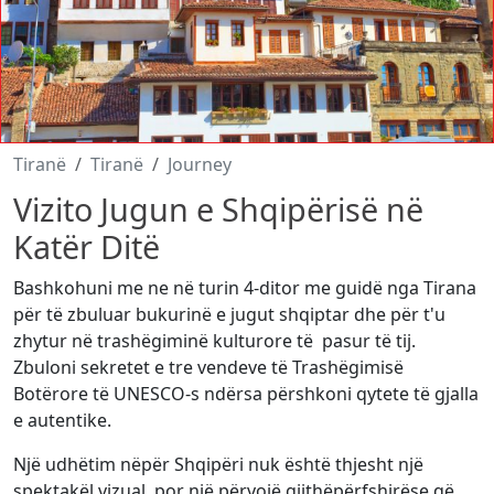
Tiranë
Tiranë
Journey
Vizito Jugun e Shqipërisë në
Katër Ditë
Bashkohuni me ne në turin 4-ditor me guidë nga Tirana
për të zbuluar bukurinë e jugut shqiptar dhe për t'u
zhytur në trashëgiminë kulturore të pasur të tij.
Zbuloni sekretet e tre vendeve të Trashëgimisë
Botërore të UNESCO-s ndërsa përshkoni qytete të gjalla
e autentike.
Një udhëtim nëpër Shqipëri nuk është thjesht një
spektakël vizual, por një përvojë gjithëpërfshirëse që