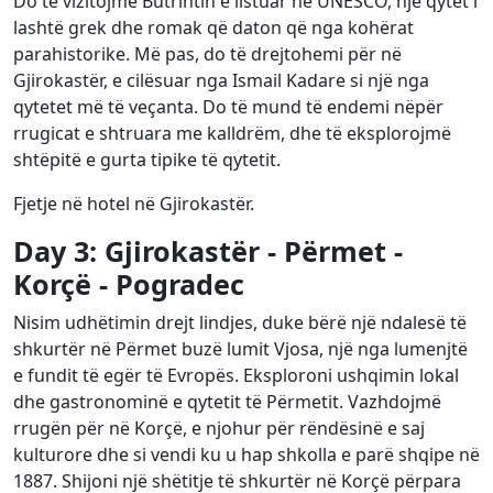
Do të vizitojmë Butrintin e listuar në UNESCO, një qytet i
lashtë grek dhe romak që daton që nga kohërat
parahistorike. Më pas, do të drejtohemi për në
Gjirokastër, e cilësuar nga Ismail Kadare si një nga
qytetet më të veçanta. Do të mund të endemi nëpër
rrugicat e shtruara me kalldrëm, dhe të eksplorojmë
shtëpitë e gurta tipike të qytetit.
Fjetje në hotel në Gjirokastër.
Day 3: Gjirokastër - Përmet -
Korçë - Pogradec
Nisim udhëtimin drejt lindjes, duke bërë një ndalesë të
shkurtër në Përmet buzë lumit Vjosa, një nga lumenjtë
e fundit të egër të Evropës. Eksploroni ushqimin lokal
dhe gastronominë e qytetit të Përmetit. Vazhdojmë
rrugën për në Korçë, e njohur për rëndësinë e saj
kulturore dhe si vendi ku u hap shkolla e parë shqipe në
1887. Shijoni një shëtitje të shkurtër në Korçë përpara