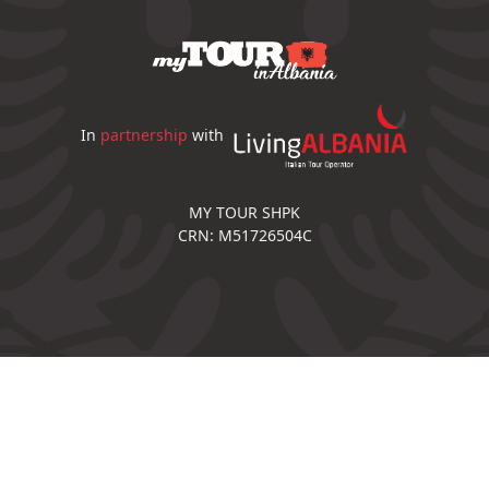
In
partnership
with
MY TOUR SHPK
CRN: M51726504C