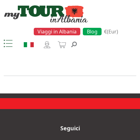
Viaggi in Albania
Blog
€(Eur)
Beach
Seguici