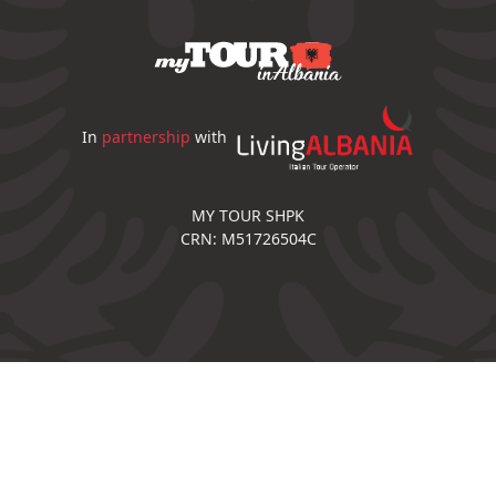
In
partnership
with
MY TOUR SHPK
CRN: M51726504C