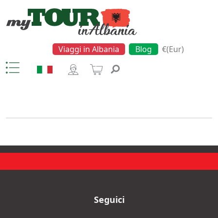
Viaggi in Albania
Blog
€(Eur)
Lagoon
Seguici