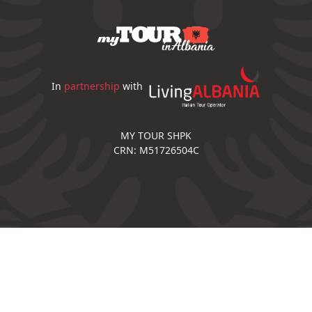
In
partnership
with
MY TOUR SHPK
CRN: M51726504C