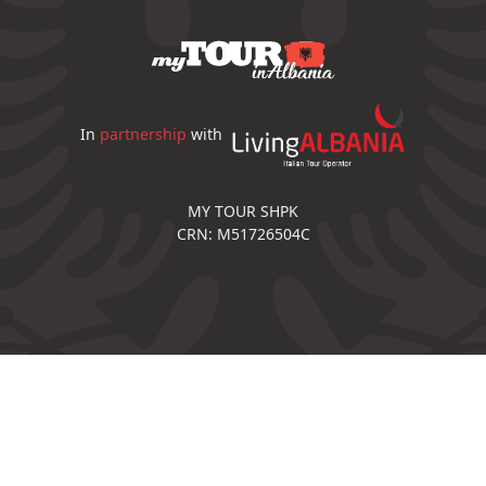
In
partnership
with
MY TOUR SHPK
CRN: M51726504C