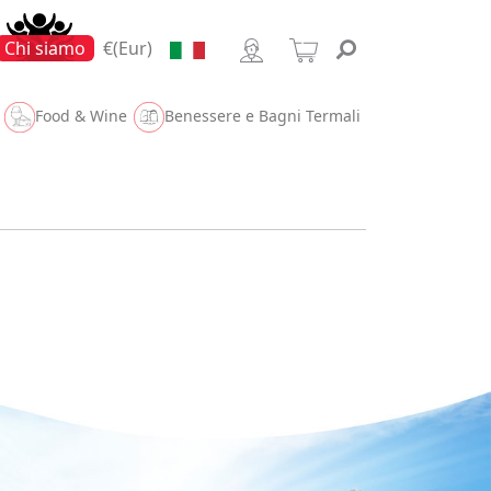
g Class
Chi siamo
€(Eur)
Food & Wine
Benessere e Bagni Termali