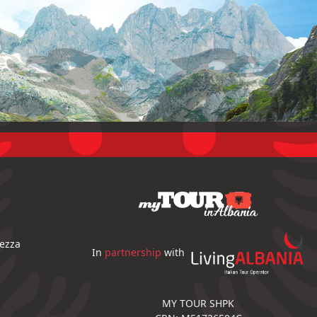
tezza
In
partnership
with
MY TOUR SHPK