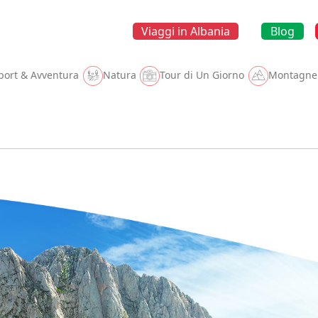
Cookin
Viaggi in Albania
Blog
port & Avventura
Natura
Tour di Un Giorno
Montagne