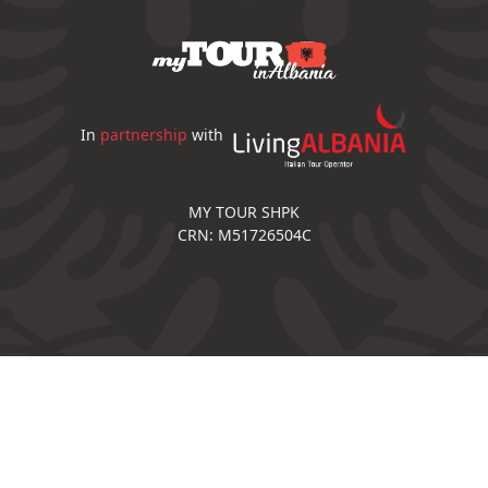
In
partnership
with
MY TOUR SHPK
CRN: M51726504C