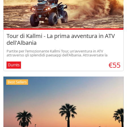
Tour di Kallmi - La prima avventura in ATV
dell'Albania
Partite per l'emozionante Kallmi Tour, un'avventura in ATV
attraverso gli splendidi paesaggi dell'Albania. Attraversate la
bellissima zona di Kallmi con viste panoramiche e una visita a un
€55
bunker dell
Durrës
Best Sellers