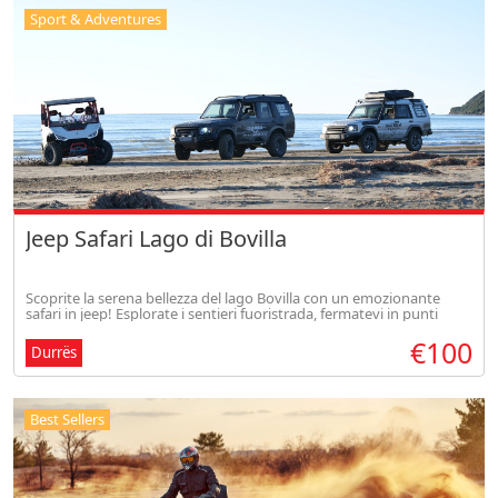
Sport & Adventures
Jeep Safari Lago di Bovilla
Scoprite la serena bellezza del lago Bovilla con un emozionante
safari in jeep! Esplorate i sentieri fuoristrada, fermatevi in punti
panoramici mozzafiato del lago e delle montagne e immergetevi
€100
nella
Durrës
Best Sellers