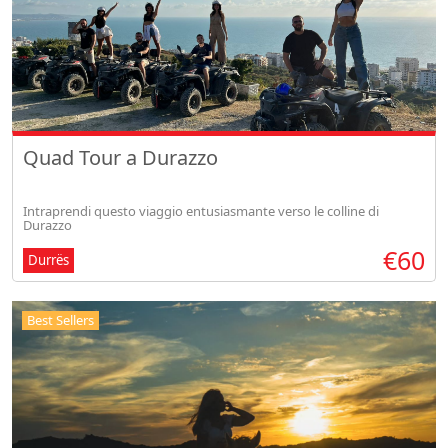
Quad Tour a Durazzo
Intraprendi questo viaggio entusiasmante verso le colline di
Durazzo
€60
Durrës
Best Sellers