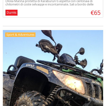
L’Area Marina protetta di Karaburun ti aspetta con centinaia di
chilometri di coste selvagge e incontaminate. Sali a bordo delle
nostre imbarcazioni e goditi uno spettacolo unico. Il tour include la
€65
v
Durrës
Sport & Adventures