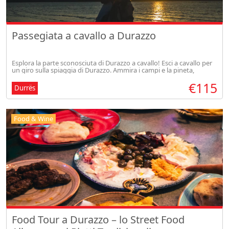
Passegiata a cavallo a Durazzo
Esplora la parte sconosciuta di Durazzo a cavallo! Esci a cavallo per
un giro sulla spiaggia di Durazzo. Ammira i campi e la pineta,
raggiungendo la costa e godendo i panorami mozzafiato.
€115
Durrës
Food & Wine
Food Tour a Durazzo – lo Street Food