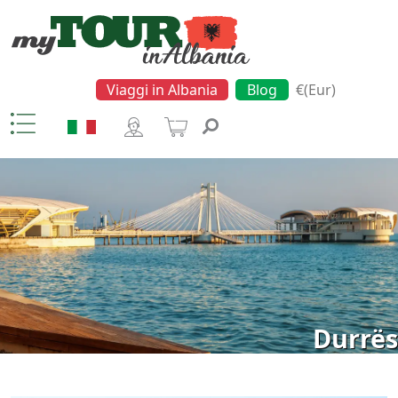
Viaggi in Albania
Blog
€(Eur)
Durrës