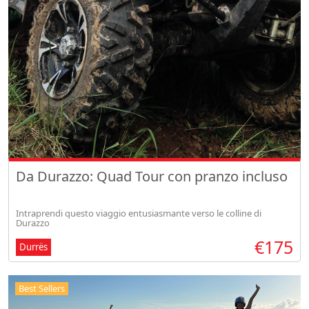
Da Durazzo: Quad Tour con pranzo incluso
Intraprendi questo viaggio entusiasmante verso le colline di
Durazzo
€175
Durrës
Best Sellers