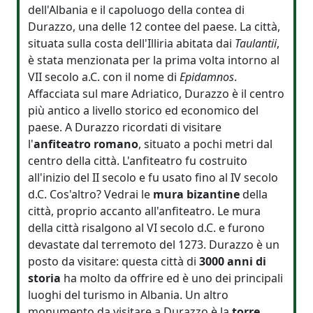
dell'Albania e il capoluogo della contea di
Durazzo, una delle 12 contee del paese. La città,
situata sulla costa dell'Illiria abitata dai
Taulantii
,
è stata menzionata per la prima volta intorno al
VII secolo a.C. con il nome di
Epidamnos
.
Affacciata sul mare Adriatico, Durazzo è il centro
più antico a livello storico ed economico del
paese. A Durazzo ricordati di visitare
l'
anfiteatro romano
, situato a pochi metri dal
centro della città. L'anfiteatro fu costruito
all'inizio del II secolo e fu usato fino al IV secolo
d.C. Cos'altro? Vedrai le
mura bizantine
della
città, proprio accanto all'anfiteatro. Le mura
della città risalgono al VI secolo d.C. e furono
devastate dal terremoto del 1273. Durazzo è un
posto da visitare: questa città di
3000 anni di
storia
ha molto da offrire ed è uno dei principali
luoghi del turismo in Albania. Un altro
monumento da visitare a Durazzo è la
torre