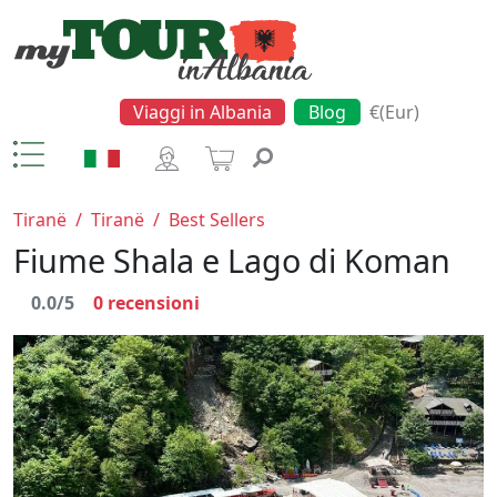
Viaggi in Albania
Blog
€(Eur)
Tiranë
/
Tiranë
/
Best Sellers
Fiume Shala e Lago di Koman
0.0/5
0
recensioni