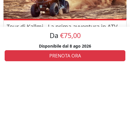
Tour di Kallmi - La prima avventura in ATV
dell'Albania
Da
€75,00
Partite per l'emozionante Kallmi Tour, un'avventura in ATV
Disponibile dal
8 ago 2026
attraverso gli splendidi paesaggi dell'Albania. Attraversate la
bellissima zona di Kallmi con viste panoramiche e una visita a un
€55
bunker dell
PRENOTA ORA
Durrës
Best Sellers