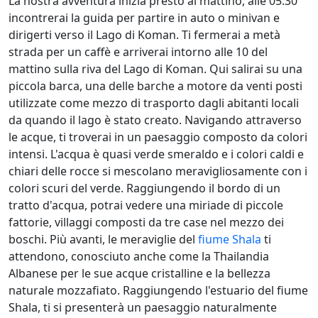
La nostra avventura inizia presto al mattino, alle 05:30
incontrerai la guida per partire in auto o minivan e
dirigerti verso il Lago di Koman. Ti fermerai a metà
strada per un caffè e arriverai intorno alle 10 del
mattino sulla riva del Lago di Koman. Qui salirai su una
piccola barca, una delle barche a motore da venti posti
utilizzate come mezzo di trasporto dagli abitanti locali
da quando il lago è stato creato. Navigando attraverso
le acque, ti troverai in un paesaggio composto da colori
intensi. L'acqua è quasi verde smeraldo e i colori caldi e
chiari delle rocce si mescolano meravigliosamente con i
colori scuri del verde. Raggiungendo il bordo di un
tratto d'acqua, potrai vedere una miriade di piccole
fattorie, villaggi composti da tre case nel mezzo dei
boschi. Più avanti, le meraviglie del
fiume Shala
ti
attendono, conosciuto anche come la Thailandia
Albanese per le sue acque cristalline e la bellezza
naturale mozzafiato. Raggiungendo l'estuario del fiume
Shala, ti si presenterà un paesaggio naturalmente