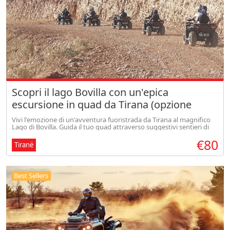
Scopri il lago Bovilla con un'epica
escursione in quad da Tirana (opzione
condivisa)
Vivi l'emozione di un'avventura fuoristrada da Tirana al magnifico
Lago di Bovilla. Guida il tuo quad attraverso suggestivi sentieri di
montagna, goditi panorami mozzafiato e prova il perfetto mix di
€80
Tiranë
Best Sellers