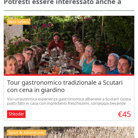
Potresti essere interessato anche a
Best Sellers
Tour gastronomico tradizionale a Scutari
con cena in giardino
Vivi un’autentica esperienza gastronomica albanese a Scutari! Gusta
piatti fatti in casa con ingredienti freschissimi, sorseggia bevande
tradizionali e lasciati coccolare dall’ospitalità calorosa in u
€45
Shkodër
Sport & Adventures