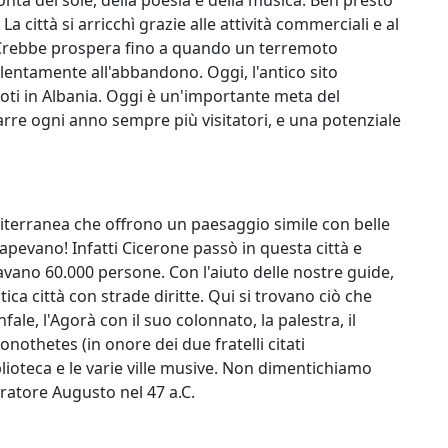
a città si arricchì grazie alle attività commerciali e al
. Crebbe prospera fino a quando un terremoto
ì lentamente all'abbandono. Oggi, l'antico sito
noti in Albania. Oggi è un'importante meta del
rarre ogni anno sempre più visitatori, e una potenziale
editerranea che offrono un paesaggio simile con belle
sapevano! Infatti Cicerone passò in questa città e
avano 60.000 persone. Con l'aiuto delle nostre guide,
ntica città con strade diritte. Qui si trovano ciò che
onfale, l'Agorà con il suo colonnato, la palestra, il
othetes (in onore dei due fratelli citati
biblioteca e le varie ville musive. Non dimentichiamo
eratore Augusto nel 47 a.C.