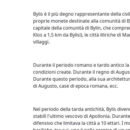
Bylis è il più degno rappresentante della civiltà
proprie monete destinate alla comunità di Byli
capitale della comunità di Bylin, che comprend
Klos a 1,5 km da Bylisi), le città illiriche di 
villaggi.
Durante il periodo romano e tardo antico la 
condizioni create. Durante il regno di August
Durante questo periodo, alla sua architettu
di Augusto, case di epoca romana, ecc.
Nel periodo della tarda antichità, Bylis dive
stabilì l'ultimo vescovo di Apollonia. Dura
difensivo che limitava la città a 10 ettari. 
basiliche, tra cui, una è nella cornice di un 