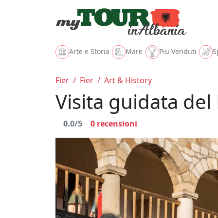
Arte e Storia
Mare
Piu Venduti
S
Fier
/
Fier
/
Art & History
Visita guidata del
0.0/5
0
recensioni