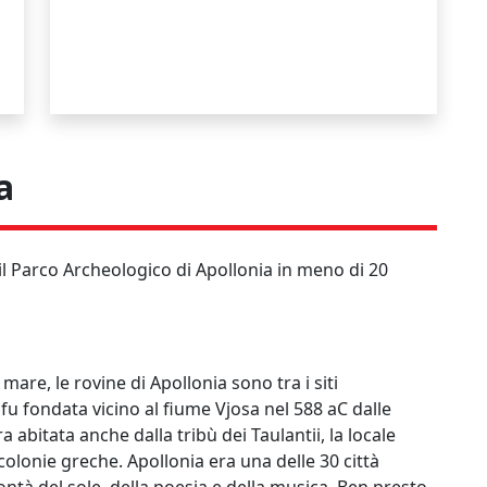
a
il Parco Archeologico di Apollonia in meno di 20
 mare, le rovine di Apollonia sono tra i siti
a fu fondata vicino al fiume Vjosa nel 588 aC dalle
 abitata anche dalla tribù dei Taulantii, la locale
e colonie greche. Apollonia era una delle 30 città
bontà del sole, della poesia e della musica. Ben presto