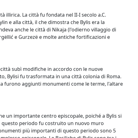
 illirica. La città fu fondata nel II-I secolo a.C.
n e alla città, il che dimostra che Bylis era la
eva anche le città di Nikaja (l'odierno villaggio di
Margëllić e Gurzezë e molte antiche fortificazioni e
città subì modifiche in accordo con le nuove
o, Bylisi fu trasformata in una città colonia di Roma.
ra furono aggiunti monumenti come le terme, l'altare
nne un importante centro episcopale, poiché a Bylis si
nte questo periodo fu costruito un nuovo muro
I monumenti più importanti di questo periodo sono 5
complesso episcopale. Le Basiliche di Bylis sono tra i