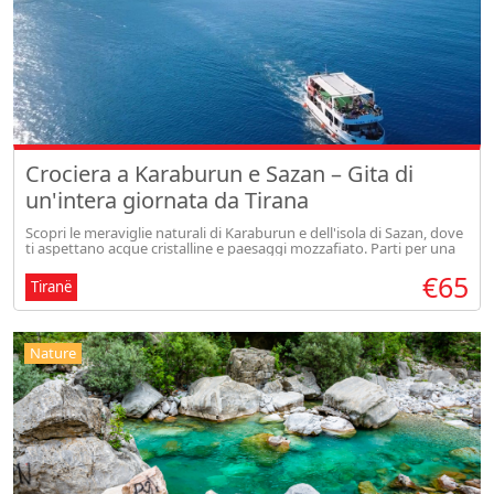
Crociera a Karaburun e Sazan – Gita di
un'intera giornata da Tirana
Scopri le meraviglie naturali di Karaburun e dell'isola di Sazan, dove
ti aspettano acque cristalline e paesaggi mozzafiato. Parti per una
gita in barca, visita la grotta di Haxhi Alia e goditi la bel
€65
Tiranë
Nature