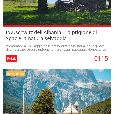
L'Auschwitz dell'Albania - La prigione di
Spaç e la natura selvaggia
Preparatevi a un viaggio nelle profondità della storia, dove gli echi
di un passato oscuro indugiano tra gli aspri paesaggi. Nonostante
l'atmosfera solenne, il nostro viaggio offre scorci di speranza
€115
Rubik
Best Sellers