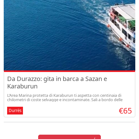
Da Durazzo: gita in barca a Sazan e
Karaburun
L’Area Marina protetta di Karaburun ti aspetta con centinaia di
chilometri di coste selvagge e incontaminate. Sali a bordo delle
nostre imbarcazioni e goditi uno spettacolo unico. Il tour include la
€65
v
Durrës