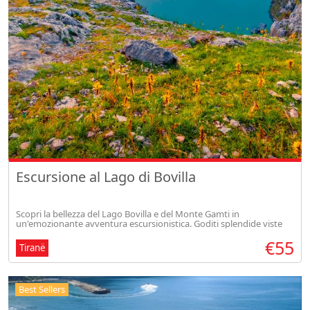
Escursione al Lago di Bovilla
Scopri la bellezza del Lago Bovilla e del Monte Gamti in
un'emozionante avventura escursionistica. Goditi splendide viste
panoramiche, esplora il canyon del fiume Ishem e crea ricordi
€55
indimenticabili
Tiranë
Best Sellers