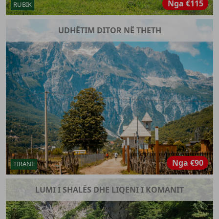
Nga
€115
RUBIK
UDHËTIM DITOR NË THETH
Nga
€90
TIRANË
LUMI I SHALËS DHE LIQENI I KOMANIT