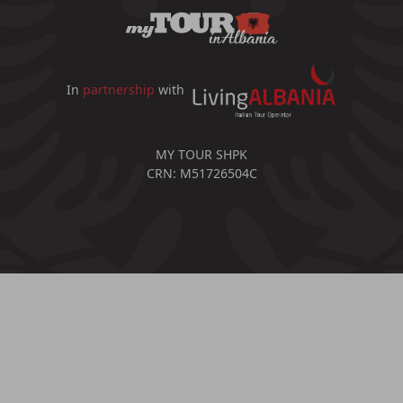
In
partnership
with
MY TOUR SHPK
CRN: M51726504C