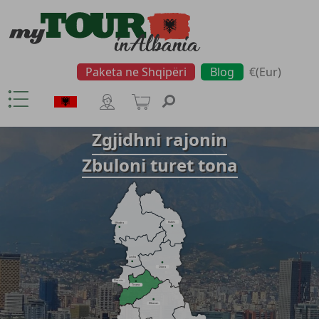
Paketa ne Shqipëri
Blog
€(Eur)
Zgjidhni rajonin
Zbuloni turet tona
Kukës
Shkodra
Lezha
Dibra
Durrës
Tirana
Elbasan