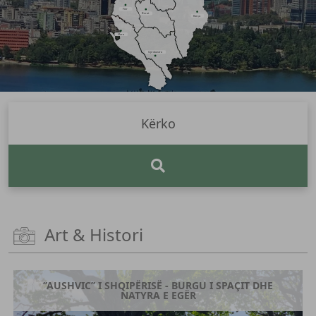
Fier
Berat
Korça
Vlora
Gjirokastra
Art & Histori
‘’AUSHVIC’’ I SHQIPËRISË - BURGU I SPAÇIT DHE
NATYRA E EGËR