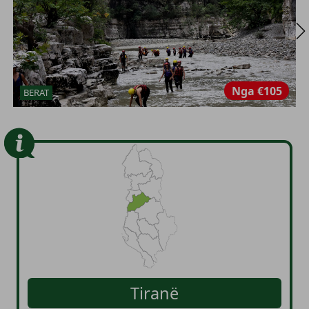
Nga
€105
BERAT
Tiranë