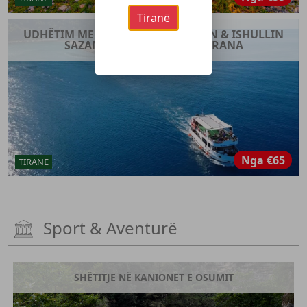
Tiranë
UDHËTIM ME ANIJE NË KARABURUN & ISHULLIN
SAZAN – TUR DITOR NGA TIRANA
Nga
€65
TIRANË
Sport & Aventurë
SHËTITJE NË KANIONET E OSUMIT