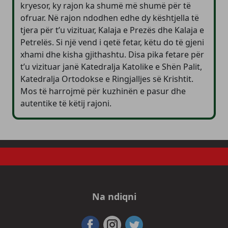
kryesor, ky rajon ka shumë më shumë për të
ofruar. Në rajon ndodhen edhe dy kështjella të
tjera për t’u vizituar, Kalaja e Prezës dhe Kalaja e
Petrelës. Si një vend i qetë fetar, këtu do të gjeni
xhami dhe kisha gjithashtu. Disa pika fetare për
t’u vizituar janë Katedralja Katolike e Shën Palit,
Katedralja Ortodokse e Ringjalljes së Krishtit.
Mos të harrojmë për kuzhinën e pasur dhe
autentike të këtij rajoni.
Na ndiqni