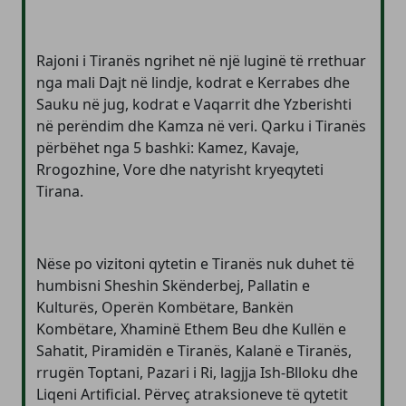
Rajoni i Tiranës ngrihet në një luginë të rrethuar
nga mali Dajt në lindje, kodrat e Kerrabes dhe
Sauku në jug, kodrat e Vaqarrit dhe Yzberishti
në perëndim dhe Kamza në veri. Qarku i Tiranës
përbëhet nga 5 bashki: Kamez, Kavaje,
Rrogozhine, Vore dhe natyrisht kryeqyteti
Tirana.
Nëse po vizitoni qytetin e Tiranës nuk duhet të
humbisni Sheshin Skënderbej, Pallatin e
Kulturës, Operën Kombëtare, Bankën
Kombëtare, Xhaminë Ethem Beu dhe Kullën e
Sahatit, Piramidën e Tiranës, Kalanë e Tiranës,
rrugën Toptani, Pazari i Ri, lagjja Ish-Blloku dhe
Liqeni Artificial. Përveç atraksioneve të qytetit