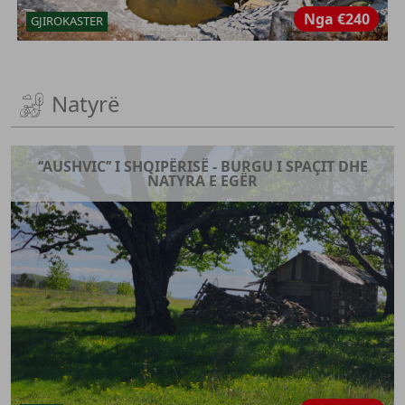
Nga
€240
GJIROKASTER
Natyrë
‘’AUSHVIC’’ I SHQIPËRISË - BURGU I SPAÇIT DHE
NATYRA E EGËR