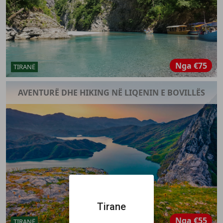
Nga
€75
TIRANË
AVENTURË DHE HIKING NË LIQENIN E BOVILLËS
Tirane
Nga
€55
TIRANË