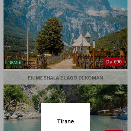
Da
€90
TIRANË
FIUME SHALA E LAGO DI KOMAN
Tirane