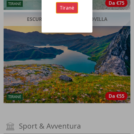
Da
€75
TIRANË
Tiranë
ESCURSIONE AL LAGO DI BOVILLA
Da
€55
TIRANË
Sport & Avventura