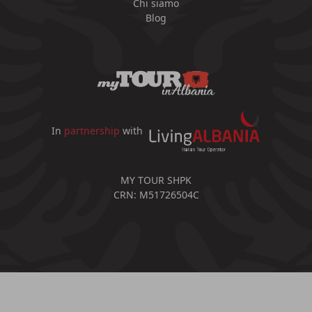
Chi siamo
Blog
In
partnership
with
MY TOUR SHPK
CRN: M51726504C