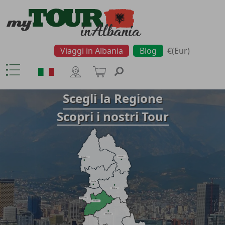
Viaggi in Albania
Blog
€(Eur)
Scegli la Regione
Scopri i nostri Tour
Kukës
Shkodra
Lezha
Dibra
Durrës
Tirana
Elbasan